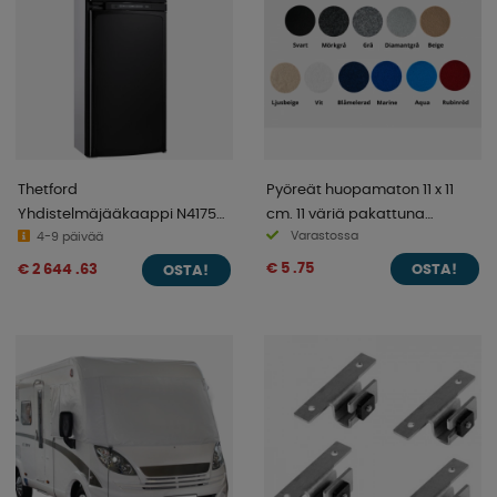
Thetford
Pyöreät huopamaton 11 x 11
Yhdistelmäjääkaappi N4175-
cm. 11 väriä pakattuna
Varastossa
A 149L
4-9 päivää
valmiiseen pussiin
€ 5 .75
€ 2 644 .63
OSTA!
OSTA!