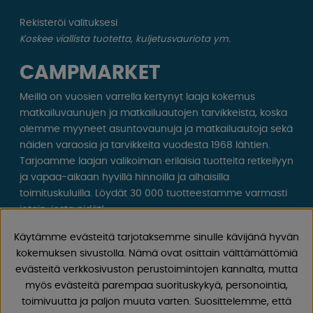
Rekisteröi valituksesi
Koskee viallista tuotetta, kuljetusvauriota ym.
CAMPMARKET
Meillä on vuosien varrella kertynyt laaja kokemus
matkailuvaunujen ja matkailuautojen tarvikkeista, koska
olemme myyneet asuntovaunuja ja matkailuautoja sekä
näiden varaosia ja tarvikkeita vuodesta 1968 lähtien.
Tarjoamme laajan valikoiman erilaisia ​​tuotteita retkeilyyn
ja vapaa-aikaan hyvillä hinnoilla ja alhaisilla
toimituskuluilla. Löydät 30 000 tuotteestamme varmasti
jotain, josta pidät!
Käytämme evästeitä tarjotaksemme sinulle kävijänä hyvän
Seuraa meitä Facebookissa ja Instagramissa saadaksesi
kokemuksen sivustolla. Nämä ovat osittain välttämättömiä
inspiraatiota, uutisia ja ainutlaatuisia tarjouksia.
evästeitä verkkosivuston perustoimintojen kannalta, mutta
Leirintäelämä alkaa meiltä!
myös evästeitä parempaa suorituskykyä, personointia,
toimivuutta ja paljon muuta varten. Suosittelemme, että