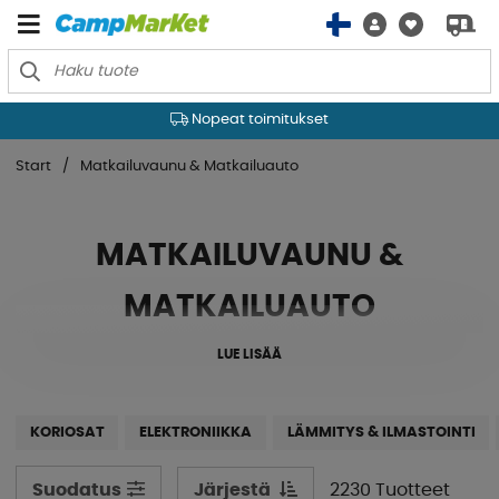
Nopeat toimitukset
Start
Matkailuvaunu & Matkailuauto
MATKAILUVAUNU &
MATKAILUAUTO
LUE LISÄÄ
KORIOSAT
ELEKTRONIIKKA
LÄMMITYS & ILMASTOINTI
Järjestä
2230 Tuotteet
Suodatus