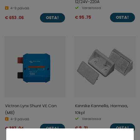
12/24V-220A
Varastossa
4-9 päivää
€ 95 .75
€ 653 .06
OSTA!
OSTA!
Victron Lynx Shunt VE.Can
Kiinnike Kannella, Harmaa,
(M8)
10kpl
Varastossa
4-9 päivää
€ 9 .31
€ 397 .04
OSTA!
OSTA!