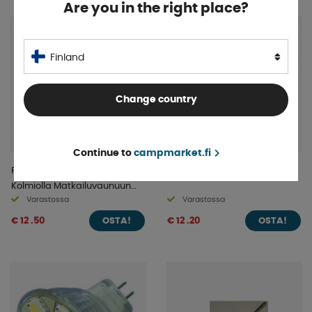
Are you in the right place?
Finland
Change country
Continue to
campmarket.fi
Pyöreä Heijastin Jokon
Kumipalje Grau
Kolmiolla Matkailuvaunuun
Varastossa
Varastossa
Punainen Ø155mm
€ 12 .50
€ 12 .20
OSTA!
OSTA!