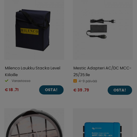
Milenco Laukku Stacka Level
Mestic Adapteri AC/DC MCC-
Kiiloille
25/35:lle
Varastossa
4-9 päivää
€ 18 .71
€ 39 .79
OSTA!
OSTA!