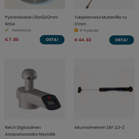
Pyöränlaakeri 20x42x12mm
Tukijalanveivi Mutterillla nv
6004
17mm
Varastossa
4-9 päivää
€ 7 .50
€ 44 .63
OSTA!
OSTA!
Reich Digitaalinen
Iskunvaimennin ZAF 2,0-2
Aisapainovaaka Näytöllä