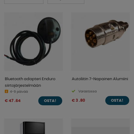
Bluetooth adapteri Enduro
Autoliitin 7-Napainen Alumiini
siirtojärjestelmään
Varastossa
4-9 päivää
€ 3 .80
€ 47 .64
OSTA!
OSTA!