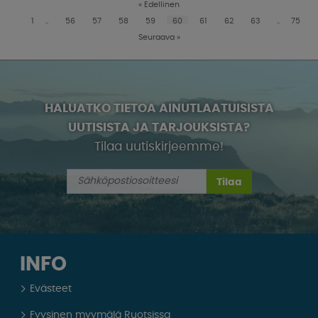
«
Edellinen
1
..
56
57
58
59
60
61
62
63
..
75
Seuraava
»
HALUATKO TIETOA AINUTLAATUISISTA
UUTISISTA JA TARJOUKSISTA?
Tilaa uutiskirjeemme!
Tilaa
INFO
Evästeet
Fyysinen myymälä Ruotsissa