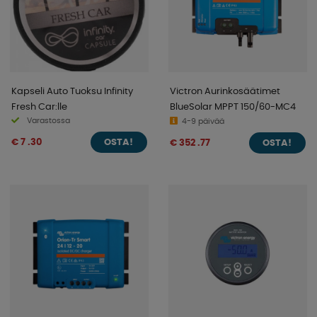
Kapseli Auto Tuoksu Infinity
Victron Aurinkosäätimet
Fresh Car:lle
BlueSolar MPPT 150/60-MC4
Varastossa
4-9 päivää
€ 7 .30
€ 352 .77
OSTA!
OSTA!