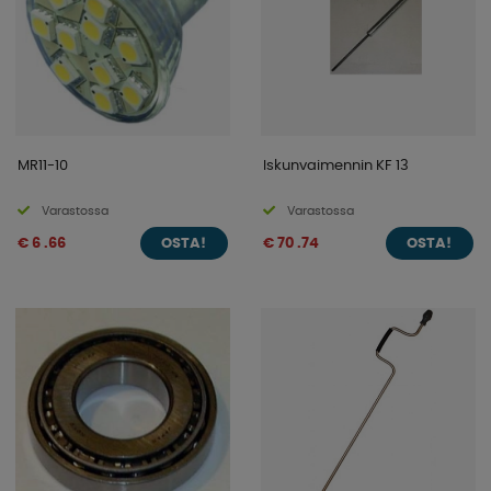
MR11-10
Iskunvaimennin KF 13
Varastossa
Varastossa
€ 6 .66
€ 70 .74
OSTA!
OSTA!