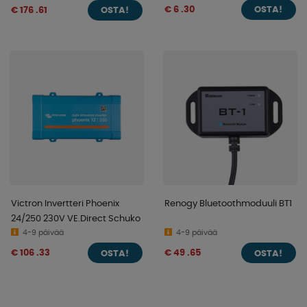
€ 6 .30
€ 176 .61
OSTA!
OSTA!
Victron Invertteri Phoenix
Renogy Bluetoothmoduuli BT1
24/250 230V VE.Direct Schuko
4-9 päivää
4-9 päivää
€ 106 .33
€ 49 .65
OSTA!
OSTA!