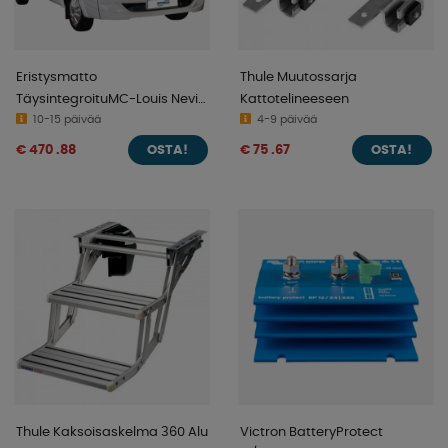
Eristysmatto
Thule Muutossarja
TäysintegroituMC-Louis Nevis
Kattotelineeseen
-2012 & Elnagh Magnum
10-15 päivää
4-9 päivää
€ 470 .88
€ 75 .67
OSTA!
OSTA!
Thule Kaksoisaskelma 360 Alu
Victron BatteryProtect