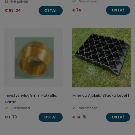
Varastossa
4-9 päivää
€ 74
€ 63 .34
OSTA!
OSTA!
Tiivistyshylsy 8mm Putkelle,
Milenco Ajokiila Stacka Level 1
Kartio
Varastossa
Varastossa
€ 1 .73
€ 14 .51
OSTA!
OSTA!