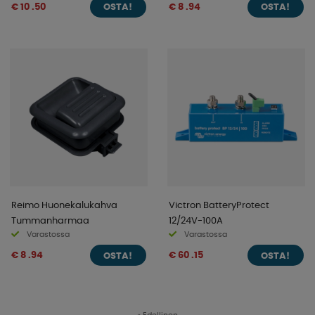
€ 10 .50
€ 8 .94
OSTA!
OSTA!
Reimo Huonekalukahva
Victron BatteryProtect
Tummanharmaa
12/24V-100A
Varastossa
Varastossa
€ 8 .94
€ 60 .15
OSTA!
OSTA!
«
Edellinen