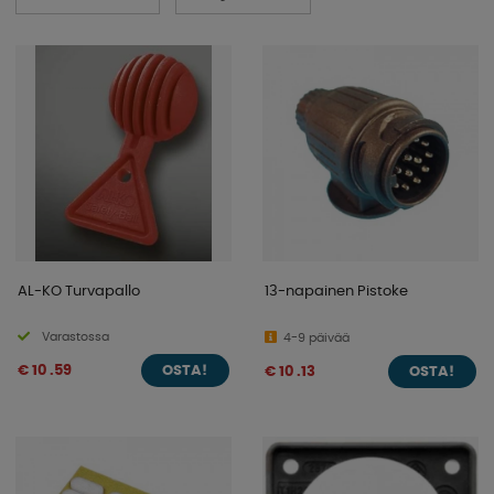
AL-KO Turvapallo
13-napainen Pistoke
Varastossa
4-9 päivää
€ 10 .59
€ 10 .13
OSTA!
OSTA!