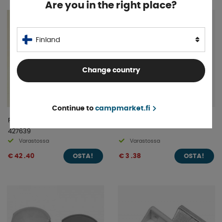
Are you in the right place?
Finland
Change country
Continue to
campmarket.fi
Pyöränlaakeri 42x76x39mm
Pienennys (RZ35).
427639
Varastossa
Varastossa
€ 42 .40
€ 3 .38
OSTA!
OSTA!