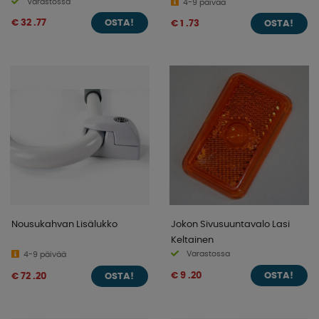
Varastossa
4-9 päivää
€ 32 .77
€ 1 .73
OSTA!
OSTA!
Nousukahvan Lisälukko
Jokon Sivusuuntavalo Lasi
Keltainen
Varastossa
4-9 päivää
€ 9 .20
€ 72 .20
OSTA!
OSTA!