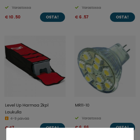
Varastossa
Varastossa
€ 10 .50
€ 6 .57
OSTA!
OSTA!
Level Up Harmaa 2kpl
MR11-10
Laukulla
Varastossa
4-9 päivää
€ 6 .66
€ 47
OSTA!
OSTA!