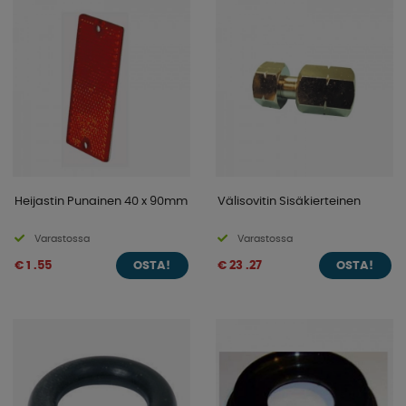
Heijastin Punainen 40 x 90mm
Välisovitin Sisäkierteinen
Varastossa
Varastossa
€ 1 .55
€ 23 .27
OSTA!
OSTA!