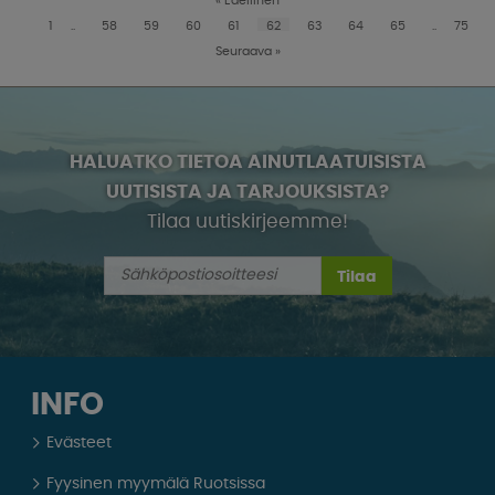
1
..
58
59
60
61
62
63
64
65
..
75
Seuraava
»
HALUATKO TIETOA AINUTLAATUISISTA
UUTISISTA JA TARJOUKSISTA?
Tilaa uutiskirjeemme!
Tilaa
INFO
Evästeet
Fyysinen myymälä Ruotsissa