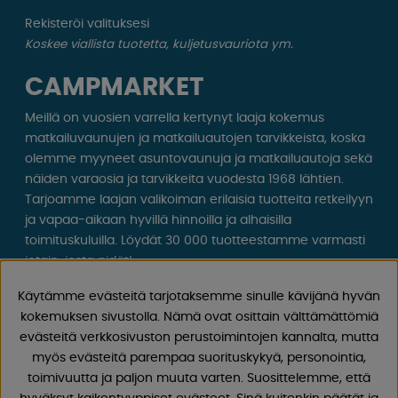
Rekisteröi valituksesi
Koskee viallista tuotetta, kuljetusvauriota ym.
CAMPMARKET
Meillä on vuosien varrella kertynyt laaja kokemus
matkailuvaunujen ja matkailuautojen tarvikkeista, koska
olemme myyneet asuntovaunuja ja matkailuautoja sekä
näiden varaosia ja tarvikkeita vuodesta 1968 lähtien.
Tarjoamme laajan valikoiman erilaisia ​​tuotteita retkeilyyn
ja vapaa-aikaan hyvillä hinnoilla ja alhaisilla
toimituskuluilla. Löydät 30 000 tuotteestamme varmasti
jotain, josta pidät!
Käytämme evästeitä tarjotaksemme sinulle kävijänä hyvän
Seuraa meitä Facebookissa ja Instagramissa saadaksesi
kokemuksen sivustolla. Nämä ovat osittain välttämättömiä
inspiraatiota, uutisia ja ainutlaatuisia tarjouksia.
evästeitä verkkosivuston perustoimintojen kannalta, mutta
Leirintäelämä alkaa meiltä!
myös evästeitä parempaa suorituskykyä, personointia,
toimivuutta ja paljon muuta varten. Suosittelemme, että