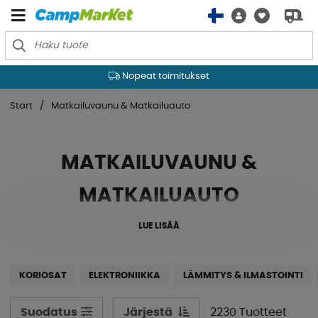
Nopeat toimitukset
Start
Matkailuvaunu & Matkailuauto
MATKAILUVAUNU &
MATKAILUAUTO
LUE LISÄÄ
KORIOSAT
ELEKTRONIIKKA
LÄMMITYS & ILMASTOINTI
Järjestä
2230 Tuotteet
Suodatus