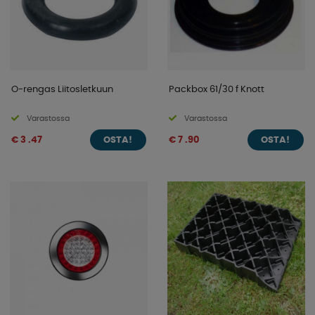
O-rengas Liitosletkuun
Packbox 61/30 f Knott
Varastossa
Varastossa
€ 3 .47
€ 7 .90
OSTA!
OSTA!