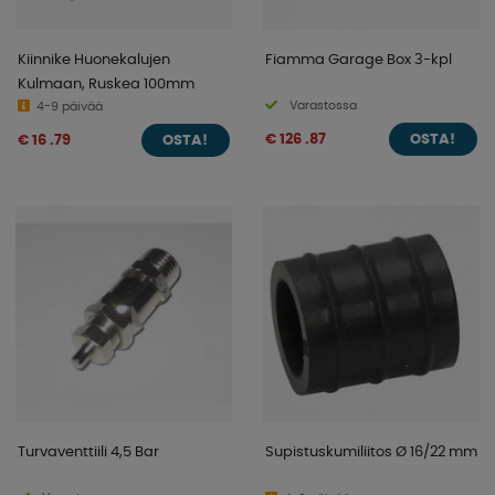
Kiinnike Huonekalujen
Fiamma Garage Box 3-kpl
Kulmaan, Ruskea 100mm
Varastossa
4-9 päivää
€ 126 .87
€ 16 .79
OSTA!
OSTA!
Turvaventtiili 4,5 Bar
Supistuskumiliitos Ø 16/22 mm