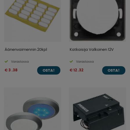
Äänenvaimennin 20kpl
Katkaisija Valkoinen 12V
Varastossa
Varastossa
€ 3 .38
€ 12 .32
OSTA!
OSTA!