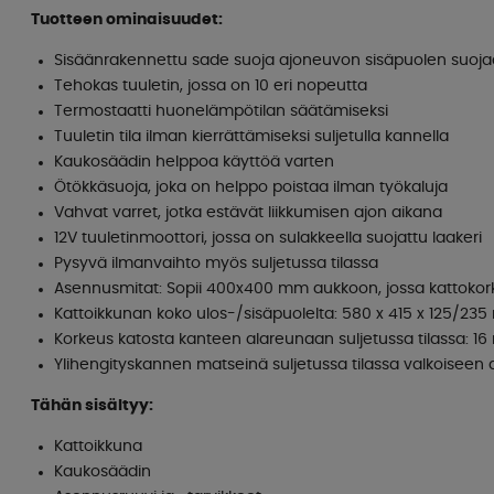
Tuotteen ominaisuudet:
Sisäänrakennettu sade suoja ajoneuvon sisäpuolen suoja
Tehokas tuuletin, jossa on 10 eri nopeutta
Termostaatti huonelämpötilan säätämiseksi
Tuuletin tila ilman kierrättämiseksi suljetulla kannella
Kaukosäädin helppoa käyttöä varten
Ötökkäsuoja, joka on helppo poistaa ilman työkaluja
Vahvat varret, jotka estävät liikkumisen ajon aikana
12V tuuletinmoottori, jossa on sulakkeella suojattu laakeri
Pysyvä ilmanvaihto myös suljetussa tilassa
Asennusmitat: Sopii 400x400 mm aukkoon, jossa kattok
Kattoikkunan koko ulos-/sisäpuolelta: 580 x 415 x 125/
Korkeus katosta kanteen alareunaan suljetussa tilassa: 1
Ylihengityskannen matseinä suljetussa tilassa valkoisee
Tähän sisältyy:
Kattoikkuna
Kaukosäädin