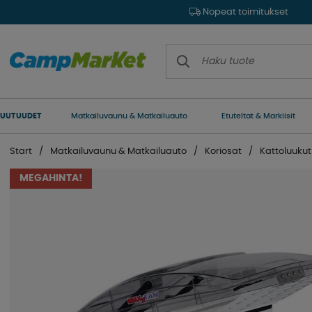
Nopeat toimitukset
UUTUUDET
Matkailuvaunu & Matkailuauto
Etuteltat & Markiisit
Start
Matkailuvaunu & Matkailuauto
Koriosat
Kattoluukut
MEGAHINTA!