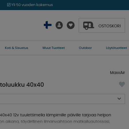
Yli 50 vuoden kokemus
OSTOSKORI
Koti & Sisustus
Muut Tuotteet
Outdoor
Löytötuotteet
MaxxAir
toluukku 40x40
x40 12v tuulettimella lämpimille päiville tarjoaa helpon
jon aikana, täydellinen ilmanvaihtoon matkailuautossasi,
tossasi.