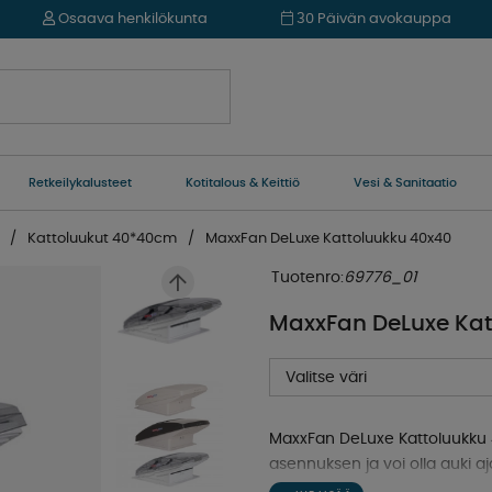
Osaava henkilökunta
30 Päivän avokauppa
Retkeilykalusteet
Kotitalous & Keittiö
Vesi & Sanitaatio
Kattoluukut 40*40cm
MaxxFan DeLuxe Kattoluukku 40x40
Tuotenro:
69776_01
MaxxFan DeLuxe Kat
Valitse väri
MaxxFan DeLuxe Kattoluukku 40
asennuksen ja voi olla auki a
asuntoautossasi tai pakettiau