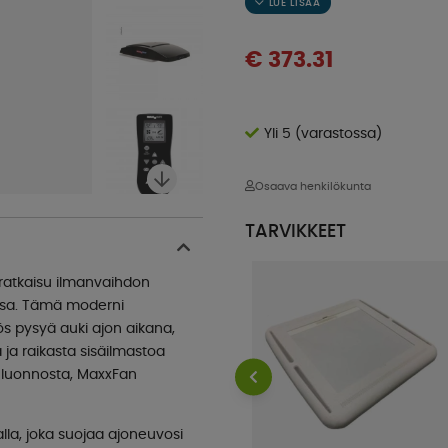
€ 373.31
Yli 5 (varastossa)
Osaava henkilökunta
TARVIKKEET
ratkaisu ilmanvaihdon
ossa. Tämä moderni
ös pysyä auki ajon aikana,
ja raikasta sisäilmastoa
a luonnosta, MaxxFan
la, joka suojaa ajoneuvosi