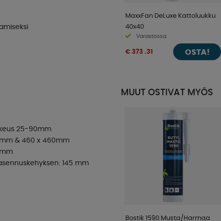
MaxxFan DeLuxe Kattoluukku
40x40
amiseksi
Varastossa
OSTA!
€ 373 .31
MUUT OSTIVAT MYÖS
orkeus 25-90mm
235 mm & 460 x 460mm
6 mm
n asennuskehyksen: 145 mm
Bostik 1590 Musta/Harmaa