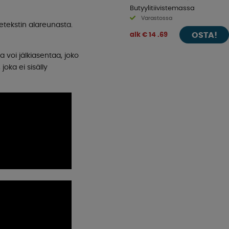
Butyylitiivistemassa
Varastossa
tetekstin alareunasta.
OSTA!
alk € 14 .69
a voi jälkiasentaa, joko
joka ei sisälly