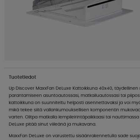
Tuotetiedot
Up Discover MaxxFan DeLuxe Kattoikkuna 40x40, täydellinen 
parantamiseen asuntoautossasi, matkailuautossasi tai piip
kattoikkuna on suunniteltu helposti asennettavaksi ja voi my
mikä tekee siitä vallankumouksellisen komponentin mukavaa 
varten. Olitpa matkalla lempileirintäpaikkaasi tai nauttimass
DeLuxe pitää sinut viileänä ja mukavana.
MaxxFan DeLuxe on varustettu sisäänrakennetulla sade suojal