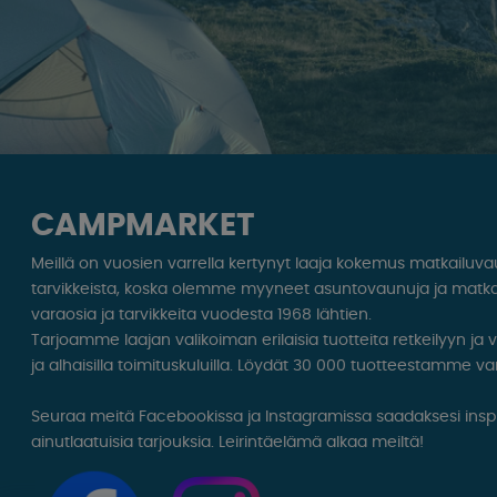
CAMPMARKET
Meillä on vuosien varrella kertynyt laaja kokemus matkailuv
tarvikkeista, koska olemme myyneet asuntovaunuja ja matka
varaosia ja tarvikkeita vuodesta 1968 lähtien.
Tarjoamme laajan valikoiman erilaisia ​​tuotteita retkeilyyn ja
ja alhaisilla toimituskuluilla. Löydät 30 000 tuotteestamme var
Seuraa meitä Facebookissa ja Instagramissa saadaksesi inspir
ainutlaatuisia tarjouksia. Leirintäelämä alkaa meiltä!