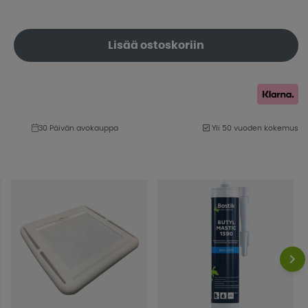
Lisää ostoskoriin
30 Päivän avokauppa
Yli 50 vuoden kokemus