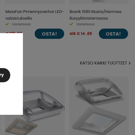
MaxxFan Pimennysverhot LED-
Bostik 1590 Musta/Harmaa
valaistuksella
Butyylitiivistemassa
Varastossa
Varastossa
OSTA!
OSTA!
€ 122 .67
alk € 14 .69
KATSO KAIKKI TUOTTEET
ry