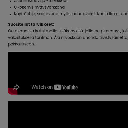
Asennusruuvi ja -tarvikkeet
Ulkokehys hyttysverkkona
Käyttöohje, saatavana myös ladattavaksi. Katso linkki tuo
Suositellut tarvikkeet:
On olemassa kaksi mallia sisäkehyksiä, joilla on pimennys, joit
valaistuksella tai ilman. Älä myöskään unohda tiivistysainetta, 
pakkaukseen.