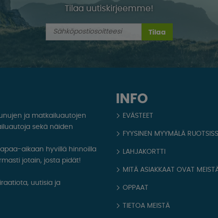
Tilaa uutiskirjeemme!
Tilaa
INFO
aunujen ja matkailuautojen
EVÄSTEET
iluautoja sekä näiden
FYYSINEN MYYMÄLÄ RUOTSIS
 vapaa-aikaan hyvillä hinnoilla
LAHJAKORTTI
masti jotain, josta pidät!
MITÄ ASIAKKAAT OVAT MEISTÄ
aatiota, uutisia ja
OPPAAT
TIETOA MEISTÄ