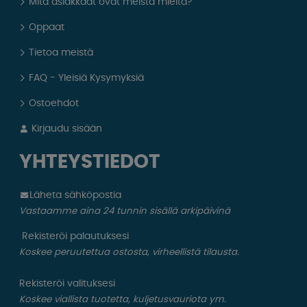
Mitä asiakkaat ovat meistä mieltä?
Oppaat
Tietoa meistä
FAQ - Yleisiä Kysymyksiä
Ostoehdot
Kirjaudu sisään
YHTEYSTIEDOT
Läheta sähköpostia
Vastaamme aina 24 tunnin sisällä arkipäivinä
Rekisteröi palautuksesi
Koskee peruutettua ostosta, virheellistä tilausta.
Rekisteröi valituksesi
Koskee viallista tuotetta, kuljetusvauriota ym.