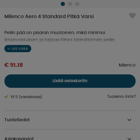
Milenco Aero 4 Standard Pitkä Varsi
Peilin pää on pisaran muotoinen, mikä minimoi
ilmanvastuksen ja tarjoaa lähes tärinättömän peilin.
Asuntovaunun taustapeili leveämpään asuntovaunuun.
Yleiskiinnitys, joka sopii 99 % kaikkiin autoihin.
€ 91.18
Milenco
Lisää ostoskoriin
Tuotenro:
64147
Yli 5 (varastossa)
Tuotetiedot
Asiakasarviot