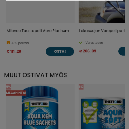
Milenco Taustapeili Aero Platinum
Lokasuojan Vetopeilipari Br
Varastossa
4-9 päivää
€ 206 .09
€ 111 .26
O
OSTA!
MUUT OSTIVAT MYÖS
5%
5%
MEGAHINTA!