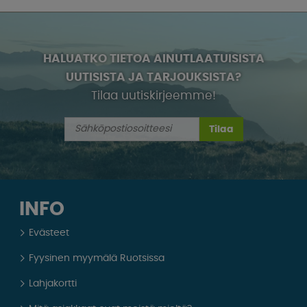
HALUATKO TIETOA AINUTLAATUISISTA
UUTISISTA JA TARJOUKSISTA?
Tilaa uutiskirjeemme!
Tilaa
INFO
Evästeet
Fyysinen myymälä Ruotsissa
Lahjakortti