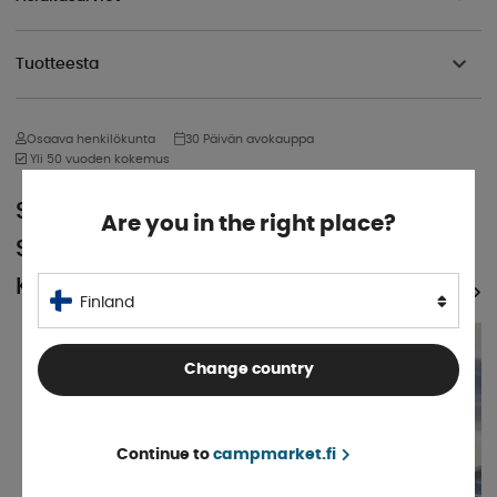
Tuotteesta
Osaava henkilökunta
30 Päivän avokauppa
Yli 50 vuoden kokemus
SUOSITTU
Are you in the right place?
SAMASSA
KATEGORIASSA
KATSO KAIKKI TUOTTEET
Finland
Change country
Continue to
campmarket.fi