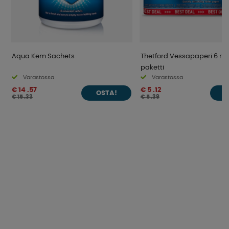
Aqua Kem Sachets
Thetford Vessapaperi 6 rul
paketti
Varastossa
Varastossa
€ 14 .57
€ 5 .12
OSTA!
O
€ 15 .33
€ 5 .39