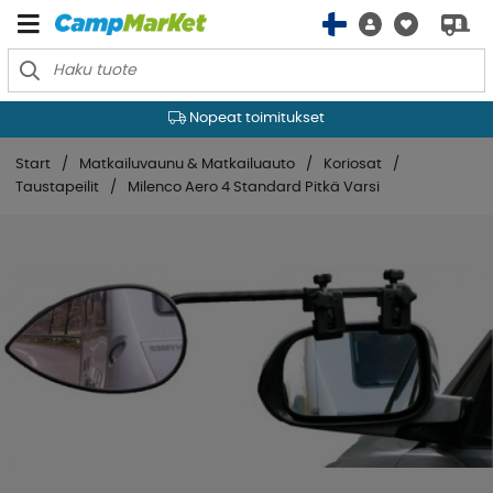
Nopeat toimitukset
Start
Matkailuvaunu & Matkailuauto
Koriosat
Taustapeilit
Milenco Aero 4 Standard Pitkä Varsi