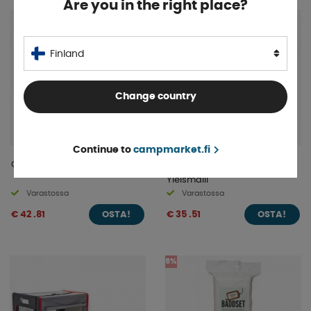
Are you in the right place?
Finland
Change country
Continue to
campmarket.fi
Camp4 Koiran Peti
GoCamp Myrskyliina
Yleismalli
Varastossa
Varastossa
€ 42 .81
€ 35 .51
OSTA!
OSTA!
5%