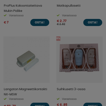
ProPlus Kokoontaitettava
Matkapullosetti
Mukin Pidike
Varastossa
Varastossa
€ 2 .77
€ 7
OSTA!
OSTA!
€ 2 .92
5%
Langaton Magneettikontakti
Suihkusetti 3-osaa
NX-MSW
Varastossa
Varastossa
€ 6 .85