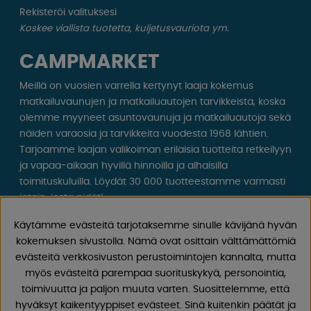
Rekisteröi valituksesi
Koskee viallista tuotetta, kuljetusvauriota ym.
CAMPMARKET
Meillä on vuosien varrella kertynyt laaja kokemus
matkailuvaunujen ja matkailuautojen tarvikkeista, koska
olemme myyneet asuntovaunuja ja matkailuautoja sekä
näiden varaosia ja tarvikkeita vuodesta 1968 lähtien.
Tarjoamme laajan valikoiman erilaisia ​​tuotteita retkeilyyn
ja vapaa-aikaan hyvillä hinnoilla ja alhaisilla
toimituskuluilla. Löydät 30 000 tuotteestamme varmasti
jotain, josta pidät!
Käytämme evästeitä tarjotaksemme sinulle kävijänä hyvän
Seuraa meitä Facebookissa ja Instagramissa saadaksesi
kokemuksen sivustolla. Nämä ovat osittain välttämättömiä
inspiraatiota, uutisia ja ainutlaatuisia tarjouksia.
evästeitä verkkosivuston perustoimintojen kannalta, mutta
Leirintäelämä alkaa meiltä!
myös evästeitä parempaa suorituskykyä, personointia,
toimivuutta ja paljon muuta varten. Suosittelemme, että
hyväksyt kaikentyyppiset evästeet. Sinä kuitenkin päätät ja