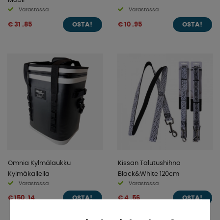
Varastossa
Varastossa
€ 31 .85
€ 10 .95
OSTA!
OSTA!
Omnia Kylmälaukku
Kissan Talutushihna
Kylmäkallella
Black&White 120cm
Varastossa
Varastossa
€ 150 .14
€ 4 .56
OSTA!
OSTA!