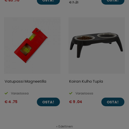
€ 83 .70
OSTA!
OSTA!
€ 7 .21
Vatupassi Magneetilla
Koiran Kulho Tupla
Varastossa
Varastossa
€ 4 .75
€ 9 .04
OSTA!
OSTA!
«
Edellinen