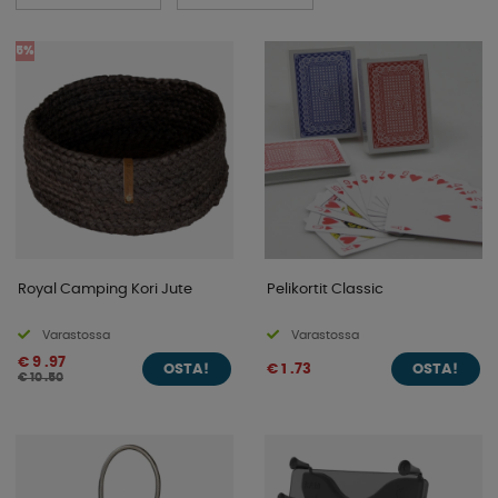
5%
Royal Camping Kori Jute
Pelikortit Classic
Varastossa
Varastossa
€ 9 .97
€ 1 .73
OSTA!
OSTA!
€ 10 .50