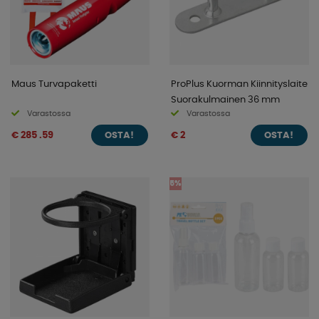
Maus Turvapaketti
ProPlus Kuorman Kiinnityslaite
Suorakulmainen 36 mm
Varastossa
Varastossa
€ 285 .59
€ 2
OSTA!
OSTA!
5%