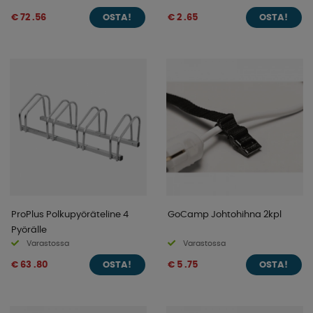
€ 72 .56
€ 2 .65
OSTA!
OSTA!
ProPlus Polkupyöräteline 4
GoCamp Johtohihna 2kpl
Pyörälle
Varastossa
Varastossa
€ 63 .80
€ 5 .75
OSTA!
OSTA!