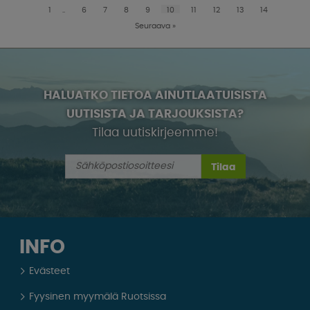
1
..
6
7
8
9
10
11
12
13
14
Seuraava
»
HALUATKO TIETOA AINUTLAATUISISTA
UUTISISTA JA TARJOUKSISTA?
Tilaa uutiskirjeemme!
Tilaa
INFO
Evästeet
Fyysinen myymälä Ruotsissa