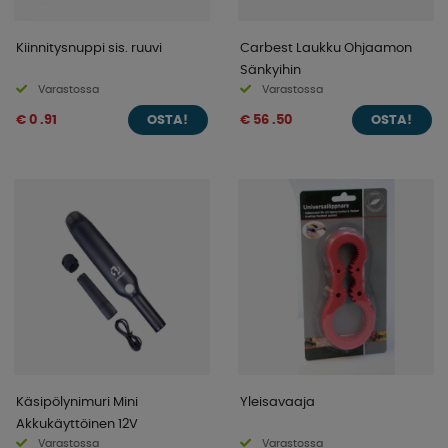
Kiinnitysnuppi sis. ruuvi
Carbest Laukku Ohjaamon
Sänkyihin
Varastossa
Varastossa
€ 0 .91
€ 56 .50
OSTA!
OSTA!
Käsipölynimuri Mini
Yleisavaaja
Akkukäyttöinen 12V
Varastossa
Varastossa