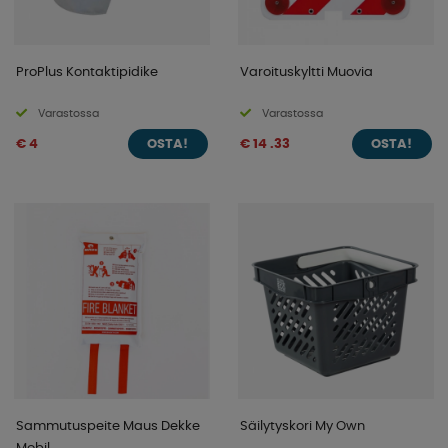
ProPlus Kontaktipidike
Varoituskyltti Muovia
Varastossa
Varastossa
€ 4
€ 14 .33
OSTA!
OSTA!
Sammutuspeite Maus Dekke
Säilytyskori My Own
Mobil