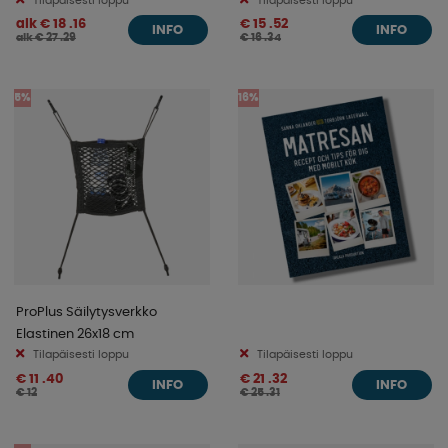
Tilapäisesti loppu
Tilapäisesti loppu
alk € 18 .16
€ 15 .52
INFO
INFO
alk € 27 .29
€ 16 .34
5%
16%
ProPlus Säilytysverkko
Elastinen 26x18 cm
Tilapäisesti loppu
Tilapäisesti loppu
€ 11 .40
€ 21 .32
INFO
INFO
€ 12
€ 25 .31