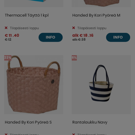
Thermacell Täyttö 1 kpl
Handed By Kori Pyöreä M
Tilapäisesti loppu
Tilapäisesti loppu
€ 11 .40
alk € 18 .16
INFO
INFO
€ 12
alk € 38
33%
5%
Handed By Kori Pyöreä S
Rantalaukku Navy