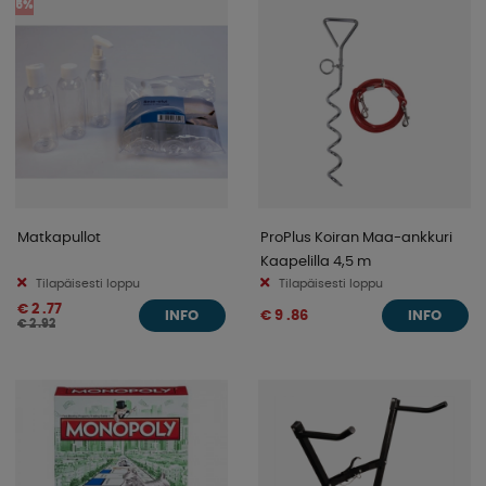
5%
Matkapullot
ProPlus Koiran Maa-ankkuri
Kaapelilla 4,5 m
Tilapäisesti loppu
Tilapäisesti loppu
€ 2 .77
€ 9 .86
INFO
INFO
€ 2 .92