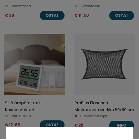
Varastossa
Varastossa
€ 38
€ 11 .50
OSTA!
OSTA!
Sisälämpömittari-
ProPlus Elastinen
Kosteusmittari
Matkatavaraverkko 80x60 cm
Varastossa
Tilapäisesti loppu
€ 12 .69
€ 28
OSTA!
INFO