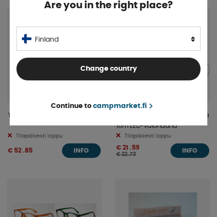
Are you in the right place?
5%
Finland
Change country
Continue to
campmarket.fi
Tarmo Kaasuhälytin 12/230v
Aqiila Lightbird BL2 Vedettävä
10m LED-valonauha
Tilapäisesti loppu
Tilapäisesti loppu
€ 21 .59
€ 52 .85
INFO
INFO
€ 22 .73