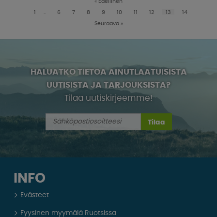
«
Edellinen
1
..
6
7
8
9
10
11
12
13
14
Seuraava
»
HALUATKO TIETOA AINUTLAATUISISTA
UUTISISTA JA TARJOUKSISTA?
Tilaa uutiskirjeemme!
Tilaa
INFO
Evästeet
Fyysinen myymälä Ruotsissa