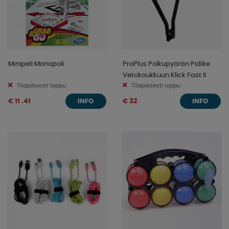
Minipeli Monopoli
ProPlus Polkupyörän Pidike
Vetokoukkuun Klick Fast II
Tilapäisesti loppu
Tilapäisesti loppu
€ 11 .41
€ 32
INFO
INFO