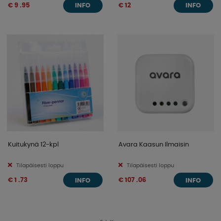
€ 9 .95
€ 12
INFO
INFO
Kuitukynä 12-kpl
Avara Kaasun Ilmaisin
Tilapäisesti loppu
Tilapäisesti loppu
€ 1 .73
€ 107 .06
INFO
INFO