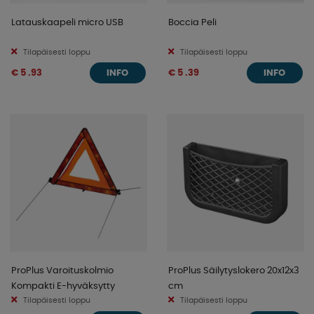
Latauskaapeli micro USB
Boccia Peli
Tilapäisesti loppu
Tilapäisesti loppu
€ 5 .93
€ 5 .39
INFO
INFO
ProPlus Varoituskolmio
ProPlus Säilytyslokero 20x12x3
Kompakti E-hyväksytty
cm
Tilapäisesti loppu
Tilapäisesti loppu