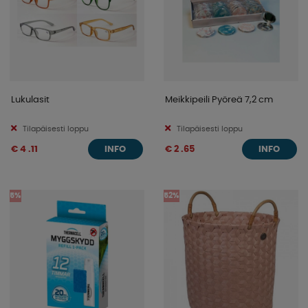
Lukulasit
Meikkipeili Pyöreä 7,2 cm
Tilapäisesti loppu
Tilapäisesti loppu
€ 4 .11
€ 2 .65
INFO
INFO
5%
52%