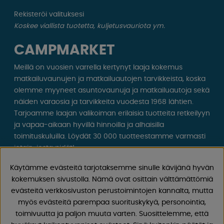
Rekisteröi valituksesi
Koskee viallista tuotetta, kuljetusvauriota ym.
CAMPMARKET
Meillä on vuosien varrella kertynyt laaja kokemus
matkailuvaunujen ja matkailuautojen tarvikkeista, koska
olemme myyneet asuntovaunuja ja matkailuautoja sekä
näiden varaosia ja tarvikkeita vuodesta 1968 lähtien.
Tarjoamme laajan valikoiman erilaisia ​​tuotteita retkeilyyn
ja vapaa-aikaan hyvillä hinnoilla ja alhaisilla
toimituskuluilla. Löydät 30 000 tuotteestamme varmasti
jotain, josta pidät!
Käytämme evästeitä tarjotaksemme sinulle kävijänä hyvän
Seuraa meitä Facebookissa ja Instagramissa saadaksesi
kokemuksen sivustolla. Nämä ovat osittain välttämättömiä
inspiraatiota, uutisia ja ainutlaatuisia tarjouksia.
evästeitä verkkosivuston perustoimintojen kannalta, mutta
Leirintäelämä alkaa meiltä!
myös evästeitä parempaa suorituskykyä, personointia,
toimivuutta ja paljon muuta varten. Suosittelemme, että