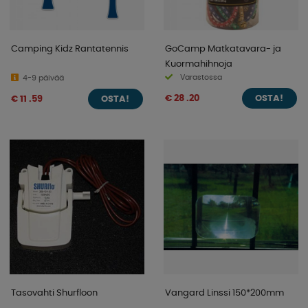
Camping Kidz Rantatennis
GoCamp Matkatavara- ja
Kuormahihnoja
Varastossa
4-9 päivää
€ 28 .20
€ 11 .59
OSTA!
OSTA!
Tasovahti Shurfloon
Vangard Linssi 150*200mm