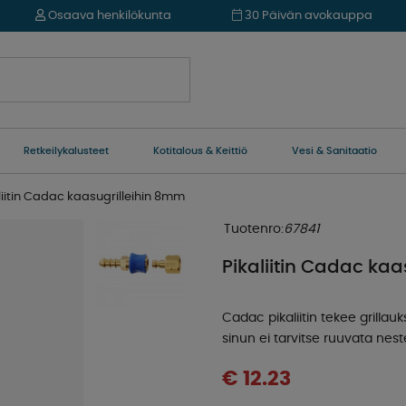
Osaava henkilökunta
30 Päivän avokauppa
Retkeilykalusteet
Kotitalous & Keittiö
Vesi & Sanitaatio
liitin Cadac kaasugrilleihin 8mm
Tuotenro:
67841
Pikaliitin Cadac ka
Cadac pikaliitin tekee grill
sinun ei tarvitse ruuvata nest
€ 12.23