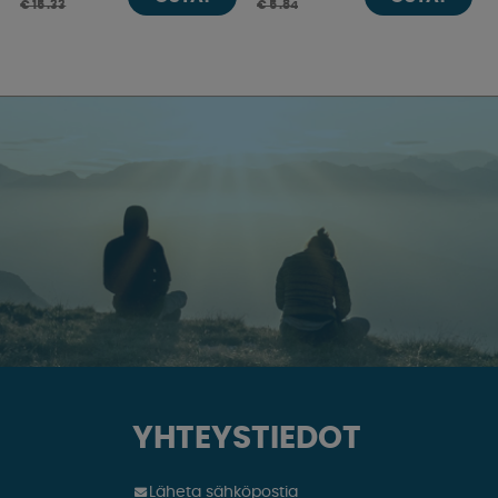
€ 15 .33
€ 5 .84
YHTEYSTIEDOT
Läheta sähköpostia