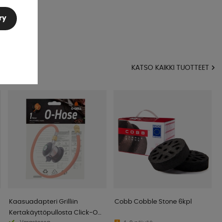
ry
KATSO KAIKKI TUOTTEET
Kaasuadapteri Grilliin
Cobb Cobble Stone 6kpl
Kertakäyttöpullosta Click-On