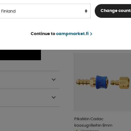
Varastossa
Change count
Finland
OSTA!
€ 17 .25
Continue to
campmarket.fi
SUOSITTU SAMASSA
KATEGORIASSA
Pikaliitin Cadac
kaasugrilleihin 8mm