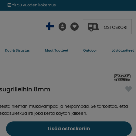
Yli 50 vuoden kokemus
OSTOSKORI
Koti & Sisustus
Muut Tuotteet
Outdoor
Löytötuotteet
asugrilleihin 8mm
auksesta hieman mukavampaa ja helpompaa. Se tarkoittaa, että
ekaasuletkua irti joka kerta käytön jälkeen.
Lisää ostoskoriin