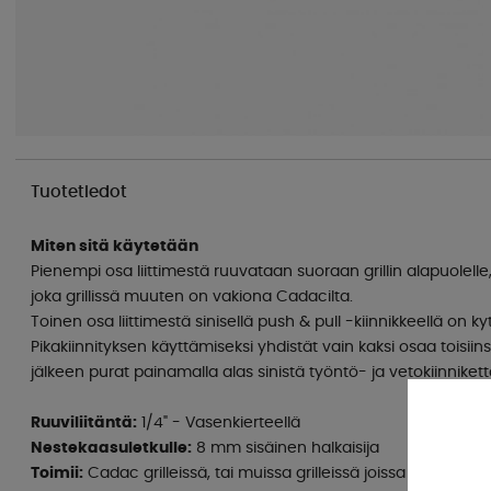
Tuotetiedot
Miten sitä käytetään
Pienempi osa liittimestä ruuvataan suoraan grillin alapuolelle,
joka grillissä muuten on vakiona Cadacilta.
Toinen osa liittimestä sinisellä push & pull -kiinnikkeellä on 
Pikakiinnityksen käyttämiseksi yhdistät vain kaksi osaa toisiinsa
jälkeen purat painamalla alas sinistä työntö- ja vetokiinnikett
Ruuviliitäntä:
1/4" - Vasenkierteellä
Nestekaasuletkulle:
8 mm sisäinen halkaisija
Toimii:
Cadac grilleissä, tai muissa grilleissä joissa on 1/4" kier