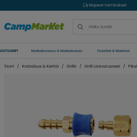
Nopeat toimitukset
UUTUUDET
Matkailuvaunu & Matkailuauto
Etuteltat & Markiisit
Start
Kotitalous & Keittiö
Grillit
Grilli Lisävarusteet
Pika