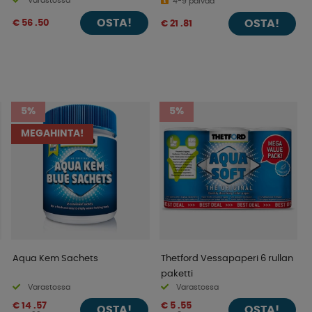
Varastossa
30mbar
4-9 päivää
OSTA!
€ 56 .50
OSTA!
€ 21 .81
5%
5%
MEGAHINTA!
Aqua Kem Sachets
Thetford Vessapaperi 6 rullan
paketti
Varastossa
Varastossa
€ 14 .57
€ 5 .55
OSTA!
OSTA!