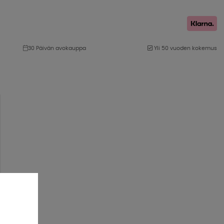
30 Päivän avokauppa
Yli 50 vuoden kokemus