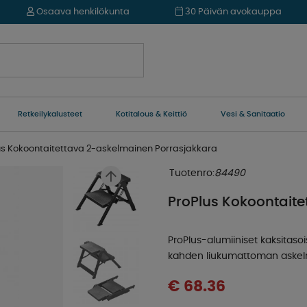
Osaava henkilökunta
30 Päivän avokauppa
Retkeilykalusteet
Kotitalous & Keittiö
Vesi & Sanitaatio
us Kokoontaitettava 2-askelmainen Porrasjakkara
Tuotenro:
84490
ProPlus Kokoontait
ProPlus-alumiiniset kaksitaso
kahden liukumattoman askelma
€ 68.36