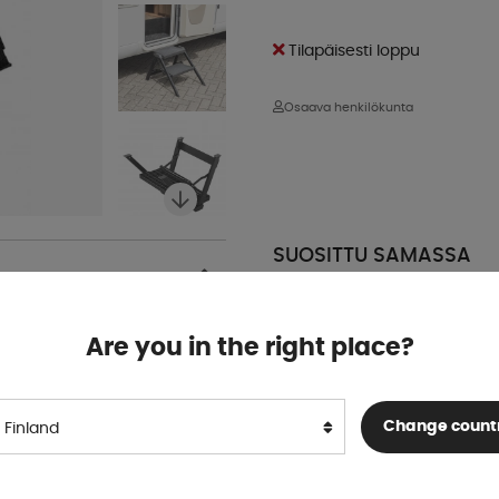
Tilapäisesti loppu
Osaava henkilökunta
SUOSITTU SAMASSA
KATEGORIASSA
Are you in the right place?
Change count
Finland