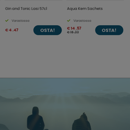
Gin and Tonic Lasi 57cl
Aqua Kem Sachets
Varastossa
Varastossa
€ 14 .57
OSTA!
OSTA!
€ 4 .47
€ 15 .33