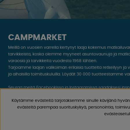
CAMPMARKET
Meillä on vuosien varrella kertynyt laaja kokemus matkailuv
tarvikkeista, koska olemme myyneet asuntovaunuja ja matka
varaosia ja tarvikkeita vuodesta 1968 lähtien.
Tarjoamme laajan valikoiman erilaisia ​​tuotteita retkeilyyn ja
ja alhaisilla toimituskuluilla. Löydät 30 000 tuotteestamme var
Seuraa meitä Facebookissa ja Instagramissa saadaksesi inspir
ainutlaatuisia tarjouksia. Leirintäelämä alkaa meiltä!
Käytämme evästeitä tarjotaksemme sinulle kävijänä hyvän 
evästeitä parempaa suorituskykyä, personointia, toimivu
evästeasetuks