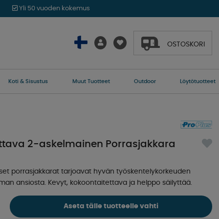
Yli 50 vuoden kokemus
OSTOSKORI
Koti & Sisustus
Muut Tuotteet
Outdoor
Löytötuotteet
ettava 2-askelmainen Porrasjakkara
iset porrasjakkarat tarjoavat hyvän työskentelykorkeuden
n ansiosta. Kevyt, kokoontaitettava ja helppo säilyttää.
Aseta tälle tuotteelle vahti