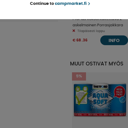
Continue to
campmarket.fi
ProPlus Kokoontaitettava 2-
askelmainen Porrasjakkara
Tilapäisesti loppu
INFO
€ 68 .36
MUUT OSTIVAT MYÖS
5%