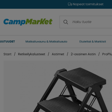
Nopeat toimitukset
UUTUUDET
Matkailuvaunu & Matkailuauto
Etuteltat & Markiisit
Start
Retkeilykalusteet
Astimet
2-osainen Astin
ProPl