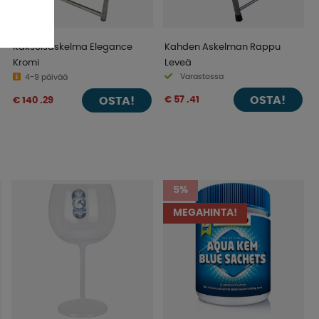
Kaksoisaskelma Elegance
Kahden Askelman Rappu
Kromi
Leveä
Varastossa
4-9 päivää
OSTA!
€ 57 .41
OSTA!
€ 140 .29
5%
MEGAHINTA!