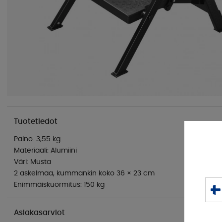
Tuotetiedot
Paino: 3,55 kg
Materiaali: Alumiini
Väri: Musta
2 askelmaa, kummankin koko 36 × 23 cm
Enimmäiskuormitus: 150 kg
Asiakasarviot