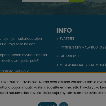
INFO
aunujen ja matkailuautojen
EVÄSTEET
iluautoja sekä näiden
FYYSINEN MYYMÄLÄ RUOTSIS
 vapaa-aikaan hyvillä hinnoilla
LAHJAKORTTI
masti jotain, josta pidät!
MITÄ ASIAKKAAT OVAT MEISTÄ
aatiota, uutisia ja
OPPAAT
kokemuksen sivustolla. Nämä ovat osittain välttämättömiä eväst
TIETOA MEISTÄ
utta ja paljon muuta varten. Suosittelemme, että hyväksyt kaikent
FAQ - YLEISIÄ KYSYMYKSIÄ
iasi haluamallasi tavalla. Lisätietoja käyttämistämme evästeistä 
OSTOEHDOT