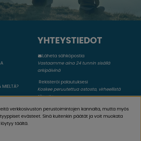
YHTEYSTIEDOT
Läheta sähköpostia
SA
Vastaamme aina 24 tunnin sisällä
arkipäivinä
Rekisteröi palautuksesi
 MIELTÄ?
Koskee peruutettua ostosta, virheellistä
tilausta.
eitä verkkosivuston perustoimintojen kannalta, mutta myös
Rekisteröi valituksesi
yyppiset evästeet. Sinä kuitenkin päätät ja voit muokata
Koskee viallista tuotetta, kuljetusvauriota
löytyy täältä.
ym.