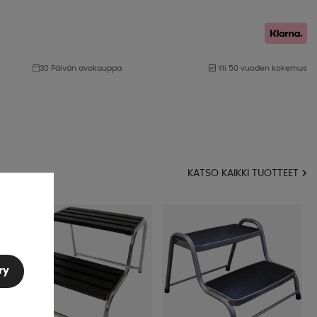
30 Päivän avokauppa
Yli 50 vuoden kokemus
KATSO KAIKKI TUOTTEET
ry