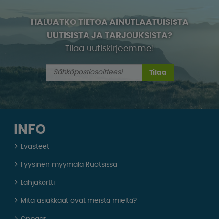
HALUATKO TIETOA AINUTLAATUISISTA
UUTISISTA JA TARJOUKSISTA?
Tilaa uutiskirjeemme!
Tilaa
INFO
Evästeet
Fyysinen myymälä Ruotsissa
Lahjakortti
Mitä asiakkaat ovat meistä mieltä?
Oppaat