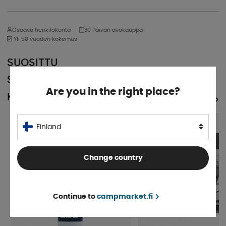
Osaava henkilökunta
30 Päivän avokauppa
Yli 50 vuoden kokemus
SUOSITTU
SAMASSA
Are you in the right place?
KATEGORIASSA
KATSO KAIKKI TUOTTEET
Finland
Change country
Continue to
campmarket.fi