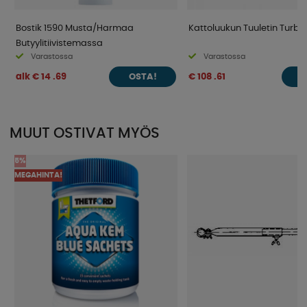
Bostik 1590 Musta/Harmaa
Kattoluukun Tuuletin Turbo
Butyylitiivistemassa
Varastossa
Varastossa
alk € 14 .69
€ 108 .61
OSTA!
O
MUUT OSTIVAT MYÖS
5%
MEGAHINTA!