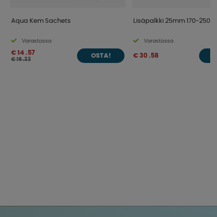
Aqua Kem Sachets
Lisäpalkki 25mm 170-250c
Varastossa
Varastossa
€ 14 .57
€ 30 .58
OSTA!
O
€ 15 .33