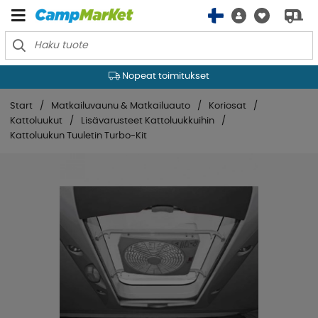
Nopeat toimitukset
Start
Matkailuvaunu & Matkailuauto
Koriosat
Kattoluukut
Lisävarusteet Kattoluukkuihin
Kattoluukun Tuuletin Turbo-Kit