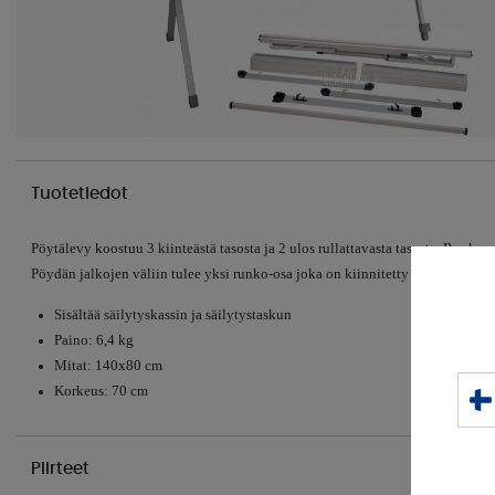
Tuotetiedot
Pöytälevy koostuu 3 kiinteästä tasosta ja 2 ulos rullattavasta tasosta. Runko 
Pöydän jalkojen väliin tulee yksi runko-osa joka on kiinnitetty jalkojen välii
Sisältää säilytyskassin ja säilytystaskun
Paino: 6,4 kg
Mitat: 140x80 cm
Korkeus: 70 cm
Piirteet