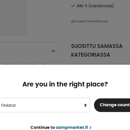
Alle 5 (varastossa)
Osaava henkilökunta
SUOSITTU SAMASSA
KATEGORIASSA
on yhtenäinen joka taittuu yhteen.
n.
Are you in the right place?
Change count
Finland
Continue to
campmarket.fi
Royal Camping Pöytä