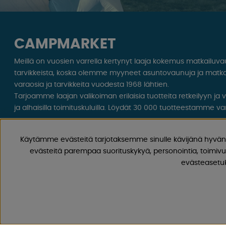
CAMPMARKET
Meillä on vuosien varrella kertynyt laaja kokemus matkailuv
tarvikkeista, koska olemme myyneet asuntovaunuja ja matka
varaosia ja tarvikkeita vuodesta 1968 lähtien.
Tarjoamme laajan valikoiman erilaisia ​​tuotteita retkeilyyn ja
ja alhaisilla toimituskuluilla. Löydät 30 000 tuotteestamme var
Seuraa meitä Facebookissa ja Instagramissa saadaksesi inspir
Käytämme evästeitä tarjotaksemme sinulle kävijänä hyvän 
ainutlaatuisia tarjouksia. Leirintäelämä alkaa meiltä!
evästeitä parempaa suorituskykyä, personointia, toimivu
evästeasetuks