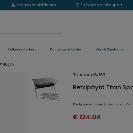
Osaava henkilökunta
30 Päivän avokauppa
Retkeilykalusteet
Kotitalous & Keittiö
Vesi & Sanitaatio
40*80cm
Tuotenro:
64163
Retkipöytä Titan S
Pöytä, jossa on säädettävä jalka. Vie 
€ 124.04