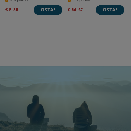
4-9 päivää
4-9 päivää
OSTA!
OSTA!
€ 5 .39
€ 54 .67