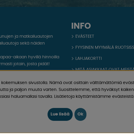
INFO
aunujen ja matkailuautojen
EVÄSTEET
iluautoja sekä näiden
FYYSINEN MYYMÄLÄ RUOTSIS
 vapaa-aikaan hyvillä hinnoilla
LAHJAKORTTI
masti jotain, josta pidät!
MITÄ ASIAKKAAT OVAT MEISTÄ
aatiota, uutisia ja
OPPAAT
kokemuksen sivustolla. Nämä ovat osittain välttämättömiä eväst
utta ja paljon muuta varten. Suosittelemme, että hyväksyt kaikent
TIETOA MEISTÄ
iasi haluamallasi tavalla. Lisätietoja käyttämistämme evästeistä 
FAQ - YLEISIÄ KYSYMYKSIÄ
OSTOEHDOT
Lue lisää
Ok
Kirjaudu sisään