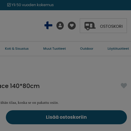
Yli 50 vuoden kokemus
OSTOSKORI
Koti & Sisustus
Muut Tuotteet
Outdoor
Löytötuotteet
pace 140*80cm
vähän tilaa, koska se on pakattu osiin.
Lisää ostoskoriin