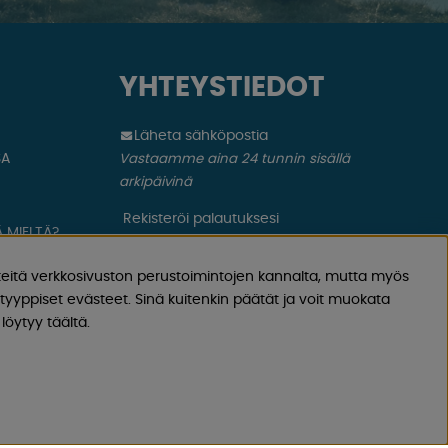
YHTEYSTIEDOT
Läheta sähköpostia
SA
Vastaamme aina 24 tunnin sisällä
arkipäivinä
Rekisteröi palautuksesi
 MIELTÄ?
Koskee peruutettua ostosta, virheellistä
tilausta.
eitä verkkosivuston perustoimintojen kannalta, mutta myös
yyppiset evästeet. Sinä kuitenkin päätät ja voit muokata
Rekisteröi valituksesi
löytyy täältä.
Koskee viallista tuotetta, kuljetusvauriota
ym.