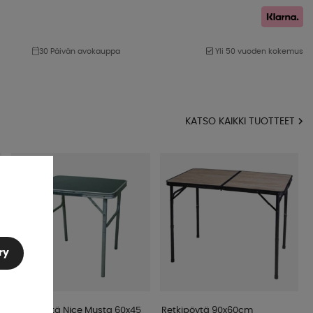
30 Päivän avokauppa
Yli 50 vuoden kokemus
KATSO KAIKKI TUOTTEET
ry
Retkipöytä Nice Musta 60x45
Retkipöytä 90x60cm