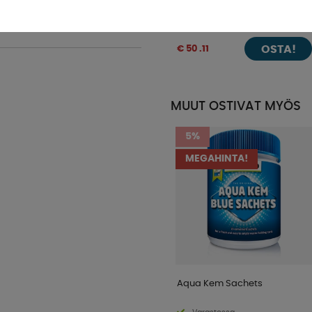
Imperial 60x45 Beige
Varastossa
OSTA!
€ 50 .11
MUUT OSTIVAT MYÖS
5%
MEGAHINTA!
Aqua Kem Sachets