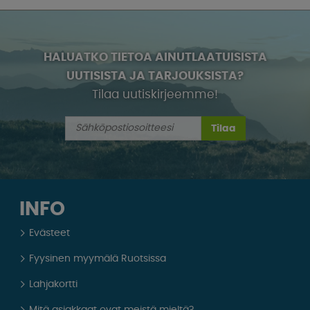
HALUATKO TIETOA AINUTLAATUISISTA
UUTISISTA JA TARJOUKSISTA?
Tilaa uutiskirjeemme!
Tilaa
INFO
Evästeet
Fyysinen myymälä Ruotsissa
Lahjakortti
Mitä asiakkaat ovat meistä mieltä?