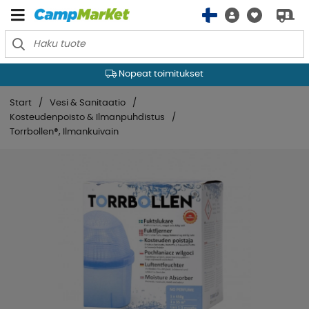
Nopeat toimitukset
Start
Vesi & Sanitaatio
Kosteudenpoisto & Ilmanpuhdistus
Torrbollen®, Ilmankuivain