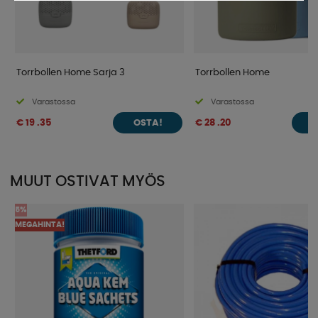
Torrbollen Home Sarja 3
Torrbollen Home
Varastossa
Varastossa
€ 19 .35
€ 28 .20
OSTA!
O
MUUT OSTIVAT MYÖS
5%
MEGAHINTA!