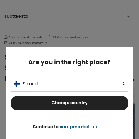
Tuotteesta
Osaava henkilökunta
30 Päivän avokauppa
Yli 50 vuoden kokemus
SUOSITTU
Are you in the right place?
SAMASSA
KATEGORIASSA
KATSO KAIKKI TUOTTEET
Finland
Change country
Continue to
campmarket.fi