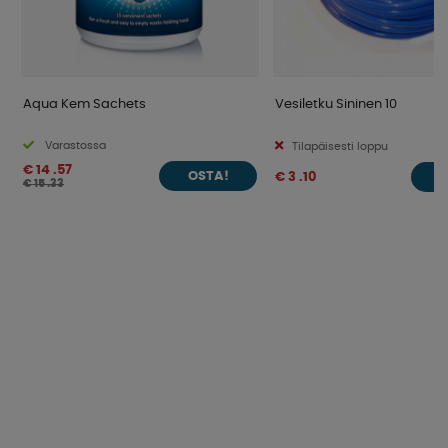
Aqua Kem Sachets
Vesiletku Sininen 10
Varastossa
Tilapäisesti loppu
€ 14 .57
€ 3 .10
OSTA!
€ 15 .33