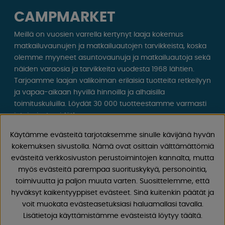
CAMPMARKET
Meillä on vuosien varrella kertynyt laaja kokemus
matkailuvaunujen ja matkailuautojen tarvikkeista, koska
olemme myyneet asuntovaunuja ja matkailuautoja sekä
näiden varaosia ja tarvikkeita vuodesta 1968 lähtien.
Tarjoamme laajan valikoiman erilaisia ​​tuotteita retkeilyyn
ja vapaa-aikaan hyvillä hinnoilla ja alhaisilla
toimituskuluilla. Löydät 30 000 tuotteestamme varmasti
jotain, josta pidät!
Käytämme evästeitä tarjotaksemme sinulle kävijänä hyvän
Seuraa meitä Facebookissa ja Instagramissa saadaksesi
kokemuksen sivustolla. Nämä ovat osittain välttämättömiä
inspiraatiota, uutisia ja ainutlaatuisia tarjouksia.
evästeitä verkkosivuston perustoimintojen kannalta, mutta
Leirintäelämä alkaa meiltä!
myös evästeitä parempaa suorituskykyä, personointia,
toimivuutta ja paljon muuta varten. Suosittelemme, että
hyväksyt kaikentyyppiset evästeet. Sinä kuitenkin päätät ja
voit muokata evästeasetuksiasi haluamallasi tavalla.
Lisätietoja käyttämistämme evästeistä löytyy täältä.