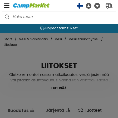
Nopeat toimitukset
Start
Vesi & Sanitaatio
Vesi
Vesiliitännät yms.
Liitokset
LIITOKSET
Oletko remontoimassa matkailuautosi vesijärjestelmää
vai pitääkö asuntovaunusi vanha liitin vaihtaa? Täältä
löydät pienennysliitokset, putket, kulmaliitokset,
LUE LISÄÄ
liitosholkit, tapit, jatkoliitokset, t-liittimet, säiliön läpiviennit
ja paljon muuta. Katso alta!
Järjestä
52 Tuotteet
Suodatus