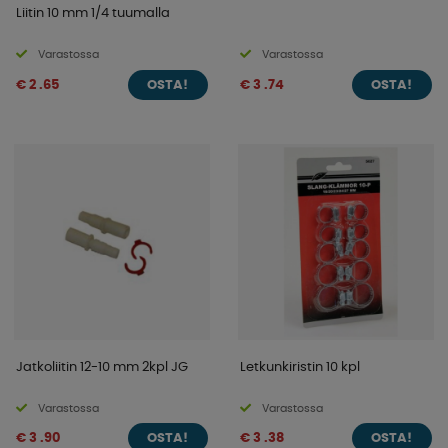
Liitin 10 mm 1/4 tuumalla
Varastossa
Varastossa
€ 2 .65
€ 3 .74
OSTA!
OSTA!
Jatkoliitin 12-10 mm 2kpl JG
Letkunkiristin 10 kpl
Varastossa
Varastossa
€ 3 .90
€ 3 .38
OSTA!
OSTA!