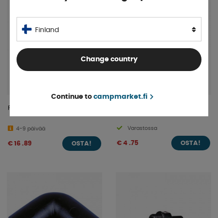
Finland
Change country
Continue to
campmarket.fi
Putki Ø 25/28. Pituus 200 cm
Seinäkiinnike 28mm Putkelle
Varastossa
4-9 päivää
€ 4 .75
€ 16 .89
OSTA!
OSTA!