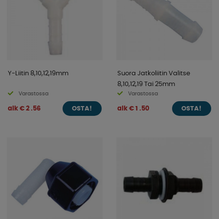
Y-Liitin 8,10,12,19mm
Suora Jatkoliitin Valitse
8,10,12,19 Tai 25mm
Varastossa
Varastossa
alk € 2 .56
alk € 1 .50
OSTA!
OSTA!