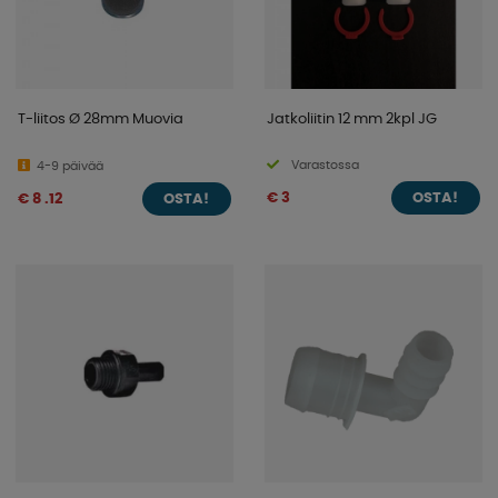
T-liitos Ø 28mm Muovia
Jatkoliitin 12 mm 2kpl JG
Varastossa
4-9 päivää
€ 3
€ 8 .12
OSTA!
OSTA!