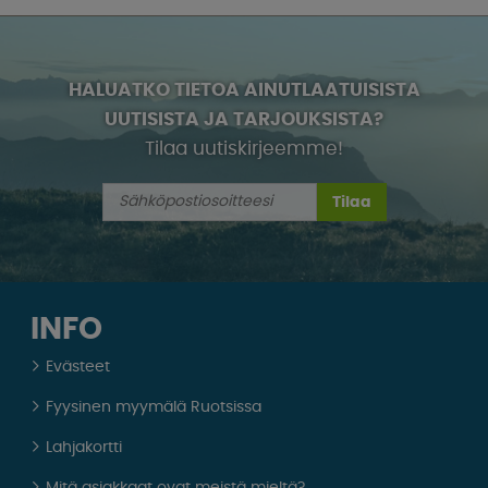
HALUATKO TIETOA AINUTLAATUISISTA
UUTISISTA JA TARJOUKSISTA?
Tilaa uutiskirjeemme!
Tilaa
INFO
Evästeet
Fyysinen myymälä Ruotsissa
Lahjakortti
Mitä asiakkaat ovat meistä mieltä?