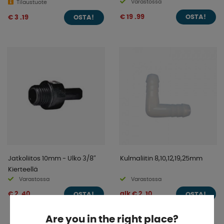
Varastossa
Tilaustuote
€ 19 .99
€ 3 .19
OSTA!
OSTA!
Jatkoliitos 10mm - Ulko 3/8″
Kulmaliitin 8,10,12,19,25mm
Kierteellä
Varastossa
Varastossa
€ 2 .40
alk € 2 .10
OSTA!
OSTA!
Are you in the right place?