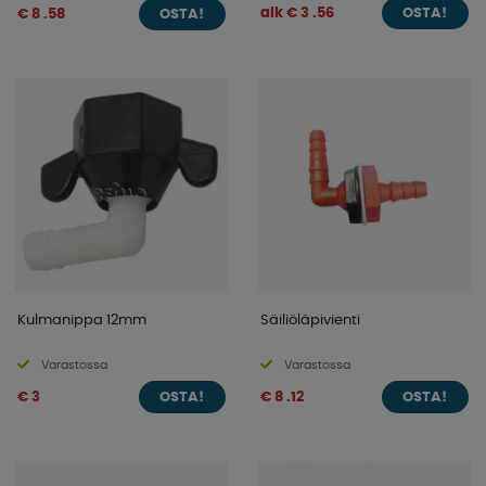
alk € 3 .56
€ 8 .58
OSTA!
OSTA!
Kulmanippa 12mm
Säiliöläpivienti
Varastossa
Varastossa
€ 3
€ 8 .12
OSTA!
OSTA!