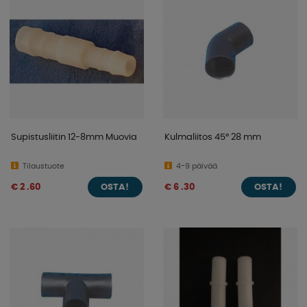
Supistusliitin 12-8mm Muovia
Kulmaliitos 45° 28 mm
Tilaustuote
4-9 päivää
€ 2 .60
€ 6 .30
OSTA!
OSTA!