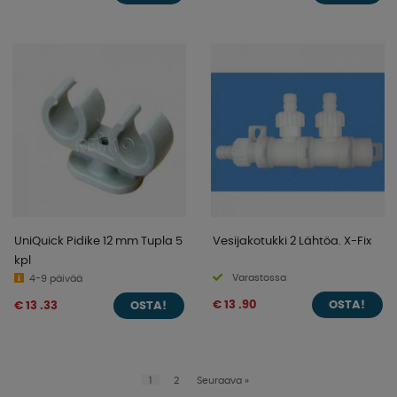
UniQuick Pidike 12 mm Tupla 5
Vesijakotukki 2 Lähtöa. X-Fix
kpl
Varastossa
4-9 päivää
€ 13 .90
€ 13 .33
OSTA!
OSTA!
1
2
Seuraava
»