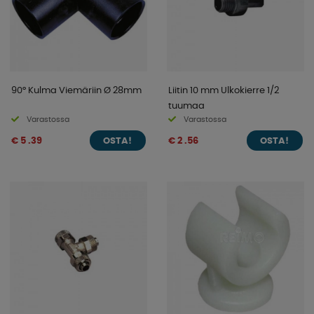
90° Kulma Viemäriin Ø 28mm
Liitin 10 mm Ulkokierre 1/2
tuumaa
Varastossa
Varastossa
€ 5 .39
€ 2 .56
OSTA!
OSTA!