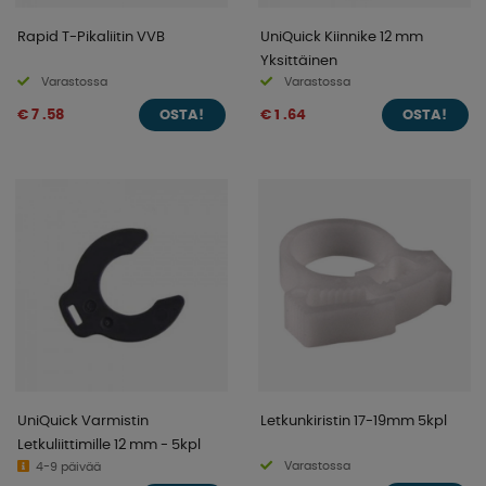
Rapid T-Pikaliitin VVB
UniQuick Kiinnike 12 mm
Yksittäinen
Varastossa
Varastossa
€ 7 .58
€ 1 .64
OSTA!
OSTA!
UniQuick Varmistin
Letkunkiristin 17-19mm 5kpl
Letkuliittimille 12 mm - 5kpl
Varastossa
4-9 päivää