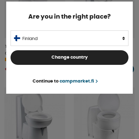
Are you in the right place?
Finland
Thetford Kasettivessa C224-
Thetford Kassettivessa
CW Manuaalinen
C262CWE
Change country
4-9 päivää
4-9 päivää
€ 840 .17
€ 931 .80
OSTA!
OSTA!
Continue to
campmarket.fi