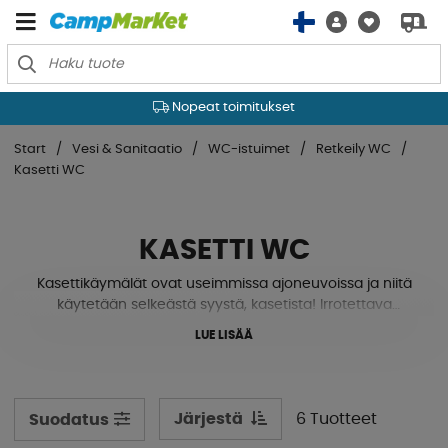
Nopeat toimitukset
Start
Vesi & Sanitaatio
WC-istuimet
Retkeily WC
Kasetti WC
KASETTI WC
Kasettikäymälät ovat useimmissa ajoneuvoissa ja niitä
käytetään selkeästä syystä, kasetista! Irrotettava
jätesäiliö mahdollistaa kätevän, yksinkertaisen ja
LUE LISÄÄ
terveellisen ratkaisun asuntovaunuihin ja
matkailuautoihin. On malleja, joissa on joko manuaalinen
tai sähköinen huuhtelu. Soveltuu vapaa-ajan
ajoneuvoihin, joissa vesi täytetään ulkopuolelta ja myös
Järjestä
6 Tuotteet
Suodatus
jätesäiliön tyhjennykseen. On erittäin suositeltavaa