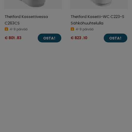
Thetford Kassettivessa
Thetford Kasetti-WC C223-S
C263CS
Sähköhuuhtelulla
4-9 päivää
4-9 päivää
€ 801 .83
€ 823 .10
OSTA!
OSTA!