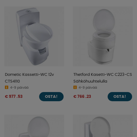
käyttää oikeaa wc-puhdistusainetta, älä käytä sitä, mitä
sinulla on kotona, sillä muovi voi ei kestä näitä
kemikaaleja. Katso mallimme alta!
Dometic Kassetti-WC 12v
Thetford Kasetti-WC C223-CS
CTS4110
Sähköhuuhtelulla
4-9 päivää
4-9 päivää
€ 977 .53
€ 766 .23
OSTA!
OSTA!