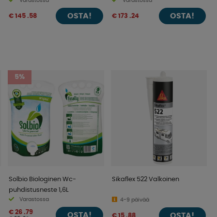
Varastossa
Varastossa
OSTA!
OSTA!
€ 145 .58
€ 173 .24
5%
Solbio Biologinen Wc-
Sikaflex 522 Valkoinen
puhdistusneste 1,6L
Varastossa
4-9 päivää
€ 26 .79
OSTA!
OSTA!
€ 15 .88