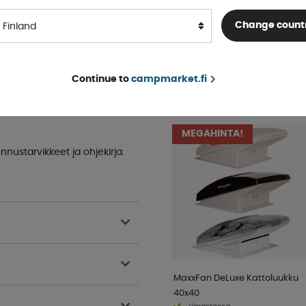
Varastossa
Change count
Finland
OSTA!
alk € 14 .69
Continue to
campmarket.fi
SUOSITTU SAMASSA
KATEGORIASSA
MEGAHINTA!
nustarvikkeet ja ohjekirja.
MaxxFan DeLuxe Kattoluukku
40x40