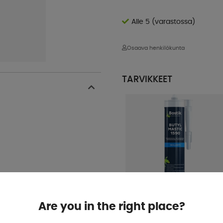
Alle 5 (varastossa)
Osaava henkilökunta
TARVIKKEET
Are you in the right place?
Bostik 1590 Musta/Harmaa
Butyylitiivistemassa