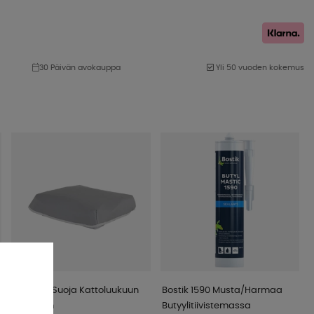
30 Päivän avokauppa
Yli 50 vuoden kokemus
Carbest Suoja Kattoluukuun
Bostik 1590 Musta/Harmaa
40x40cm
Butyylitiivistemassa