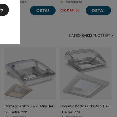
Varastossa
Varastossa
ry
OSTA!
OSTA!
€ 34 .59
alk € 14 .69
KATSO KAIKKI TUOTTEET
Dometic Kattoluukku Mini Heki
Dometic Kattoluukku Mini Heki
S FL 40x40cm
FL 40x40cm