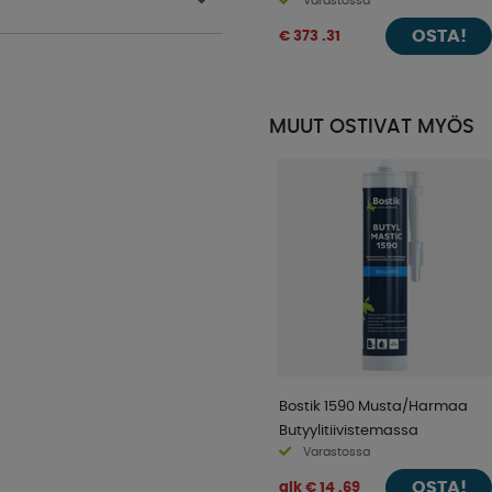
Varastossa
OSTA!
€ 373 .31
MUUT OSTIVAT MYÖS
Bostik 1590 Musta/Harmaa
Butyylitiivistemassa
Varastossa
OSTA!
alk € 14 .69