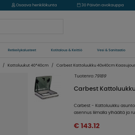
Osaava henkilökunta
30 Päivän avokauppa
Retkeilykalusteet
Kotitalous & Keittiö
Vesi & Sanitaatio
Kattoluukut 40*40cm
Carbest Kattoluukku 40x40cm Kaasujous
Tuotenro:
79189
Carbest Kattoluukk
Carbest - Kattoluukku asuntov
asennus liimalla ylhäältä ja ruu
€ 143.12