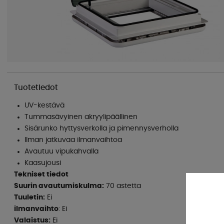
Tuotetiedot
UV-kestävä
Tummasävyinen akryylipäällinen
Sisärunko hyttysverkolla ja pimennysverholla
Ilman jatkuvaa ilmanvaihtoa
Avautuu vipukahvalla
Kaasujousi
Tekniset tiedot
Suurin avautumiskulma:
70 astetta
Tuuletin:
Ei
ilmanvaihto
: Ei
Valaistus:
Ei