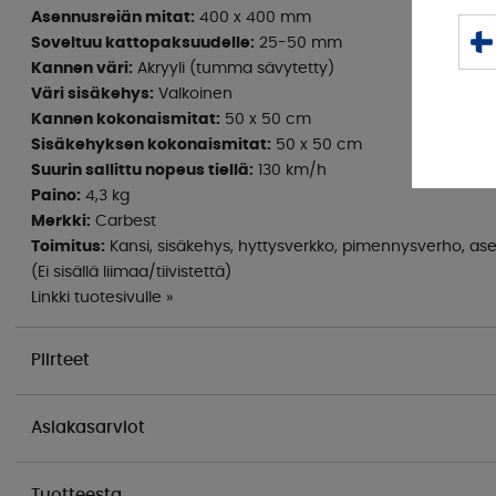
Asennusreiän mitat:
400 x 400 mm
Soveltuu kattopaksuudelle:
25-50 mm
Kannen väri:
Akryyli (tumma sävytetty)
Väri sisäkehys:
Valkoinen
Kannen kokonaismitat:
50 x 50 cm
Sisäkehyksen kokonaismitat:
50 x 50 cm
Suurin sallittu nopeus tiellä:
130 km/h
Paino:
4,3 kg
Merkki:
Carbest
Toimitus:
Kansi, sisäkehys, hyttysverkko, pimennysverho, asen
(Ei sisällä liimaa/tiivistettä)
Linkki tuotesivulle »
Piirteet
Asiakasarviot
Tuotteesta