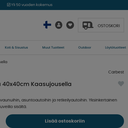
Yli 50 vuoden kokemus
OSTOSKORI
Koti & Sisustus
Muut Tuotteet
Outdoor
Löytötuotteet
ella
Carbest
u 40x40cm Kaasujousella
aunuihin, asuntoautoihin ja retkeilyautoihin. Yksinkertainen
veilla sisältä.
Lisää ostoskoriin