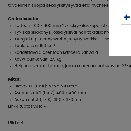
täydellinen suojaa sekä yksityisyyttä että hyönteisiä vastaan.
Ominaisuudet:
Kattoon 400 x 400 mm Yksi akryylilasikupu jatkuvalla tuule
Tyylikäs sisäkehys, jossa yksivärinen tekstiilipimennys
Integroitu pimennysverho ja hyttysverkko - itsenäisesti s
Tuuletusala: 150 cm²
Säädettävä 5 asentoon kahdella kahvalla
Kevyt paino: vain 2,9 kg
Helppo asentaa kattoon, jonka materiaalipaksuus on 2
Mitat:
Ulkomitat (L x K): 535 x 520 mm
Asennusreikä (L x K): 400 x 400 mm
Aukon mitat (L x K): 380 x 370 mm
Linkki tuotesivulle »
Piirteet