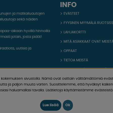
INFO
aunujen ja matkailuautojen
EVÄSTEET
iluautoja sekä näiden
FYYSINEN MYYMÄLÄ RUOTSIS
 vapaa-aikaan hyvillä hinnoilla
LAHJAKORTTI
masti jotain, josta pidät!
MITÄ ASIAKKAAT OVAT MEISTÄ
aatiota, uutisia ja
OPPAAT
TIETOA MEISTÄ
FAQ - YLEISIÄ KYSYMYKSIÄ
kokemuksen sivustolla. Nämä ovat osittain välttämättömiä eväst
OSTOEHDOT
utta ja paljon muuta varten. Suosittelemme, että hyväksyt kaikent
Kirjaudu sisään
iasi haluamallasi tavalla. Lisätietoja käyttämistämme evästeistä 
Lue lisää
Ok