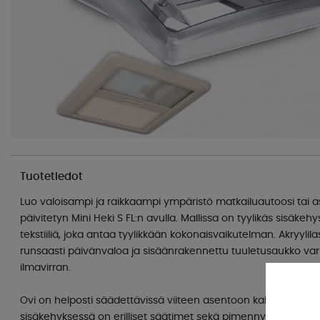
Tuotetiedot
Luo valoisampi ja raikkaampi ympäristö matkailuautoosi tai
päivitetyn Mini Heki S FL:n avulla. Mallissa on tyylikäs sisäkehy
tekstiiliä, joka antaa tyylikkään kokonaisvaikutelman. Akryyli
runsaasti päivänvaloa ja sisäänrakennettu tuuletusaukko var
ilmavirran.
Ovi on helposti säädettävissä viiteen asentoon kahdella helpp
sisäkehyksessä on erilliset säätimet sekä pimennys- että hyt