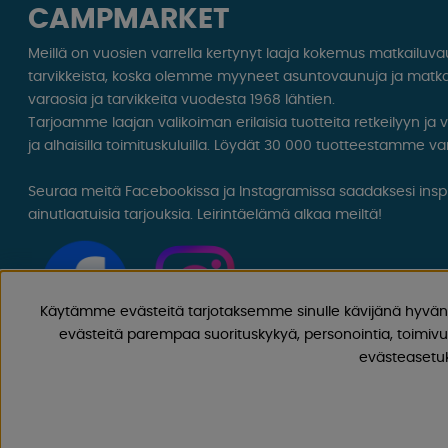
CAMPMARKET
Meillä on vuosien varrella kertynyt laaja kokemus matkailuv
tarvikkeista, koska olemme myyneet asuntovaunuja ja matka
varaosia ja tarvikkeita vuodesta 1968 lähtien.
Tarjoamme laajan valikoiman erilaisia ​​tuotteita retkeilyyn ja
ja alhaisilla toimituskuluilla. Löydät 30 000 tuotteestamme var
Seuraa meitä Facebookissa ja Instagramissa saadaksesi inspir
ainutlaatuisia tarjouksia. Leirintäelämä alkaa meiltä!
Käytämme evästeitä tarjotaksemme sinulle kävijänä hyvän 
evästeitä parempaa suorituskykyä, personointia, toimivu
evästeasetuks