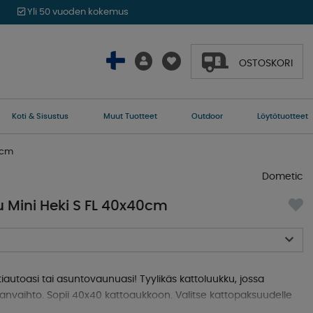
Yli 50 vuoden kokemus
OSTOSKORI
Koti & Sisustus
Muut Tuotteet
Outdoor
Löytötuotteet
0cm
Dometic
 Mini Heki S FL 40x40cm
tiautoasi tai asuntovaunuasi! Tyylikäs kattoluukku, jossa
anvaihto. Sopii 40x40 kattoaukkoon. Valitse kattopaksuudelle