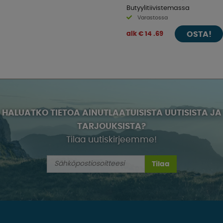
Butyylitiivistemassa
Varastossa
OSTA!
alk € 14 .69
HALUATKO TIETOA AINUTLAATUISISTA UUTISISTA JA
TARJOUKSISTA?
Tilaa uutiskirjeemme!
Tilaa