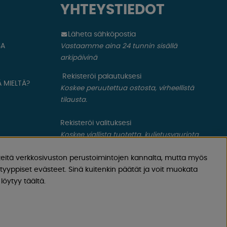
YHTEYSTIEDOT
Läheta sähköpostia
SA
Vastaamme aina 24 tunnin sisällä
arkipäivinä
Rekisteröi palautuksesi
 MIELTÄ?
Koskee peruutettua ostosta, virheellistä
tilausta.
Rekisteröi valituksesi
Koskee viallista tuotetta, kuljetusvauriota
ym.
eitä verkkosivuston perustoimintojen kannalta, mutta myös
yyppiset evästeet. Sinä kuitenkin päätät ja voit muokata
löytyy täältä.