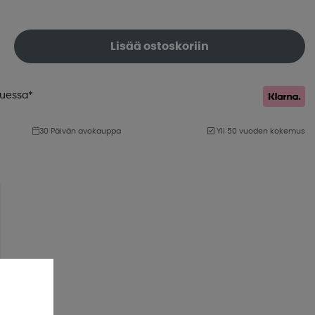
Lisää ostoskoriin
luessa*
30 Päivän avokauppa
Yli 50 vuoden kokemus