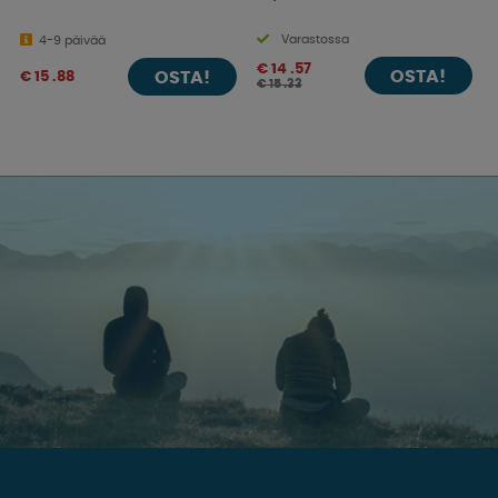
Varastossa
4-9 päivää
€ 14 .57
OSTA!
OSTA!
€ 15 .88
€ 15 .33