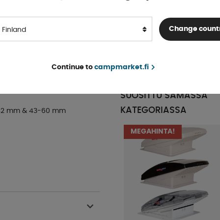
Bostik 1590 Musta/Harmaa
Change count
Butyylitiivistemassa
Finland
Varastossa
tuksella
OSTA!
alk € 14 .69
äädettävissä
Continue to
campmarket.fi
SUOSITTU SAMASSA
KATEGORIASSA
3-42 mm & 43-60 mm
MEGAHINTA!