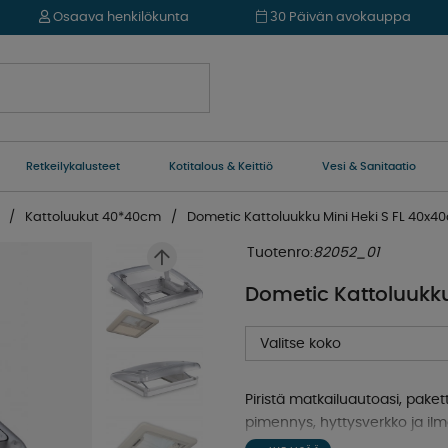
Osaava henkilökunta
30 Päivän avokauppa
Retkeilykalusteet
Kotitalous & Keittiö
Vesi & Sanitaatio
Kattoluukut 40*40cm
Dometic Kattoluukku Mini Heki S FL 40x4
Tuotenro:
82052_01
Dometic Kattoluukku
Valitse koko
Piristä matkailuautoasi, paket
pimennys, hyttysverkko ja ilm
23-42 tai 43-60 mm