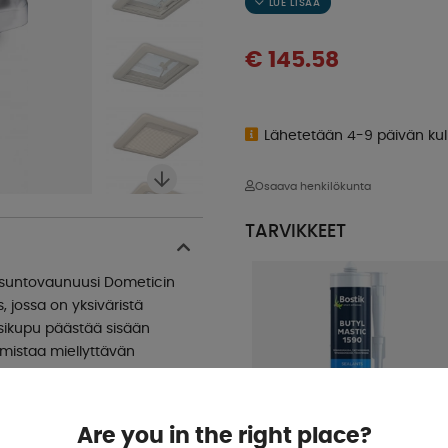
€ 145.58
Lähetetään 4-9 päivän ku
Osaava henkilökunta
TARVIKKEET
 asuntovaunuusi Dometicin
s, jossa on yksiväristä
lasikupu päästää sisään
mistaa miellyttävän
okäyttöisellä kahvalla, ja
Are you in the right place?
tysverkkoa varten –