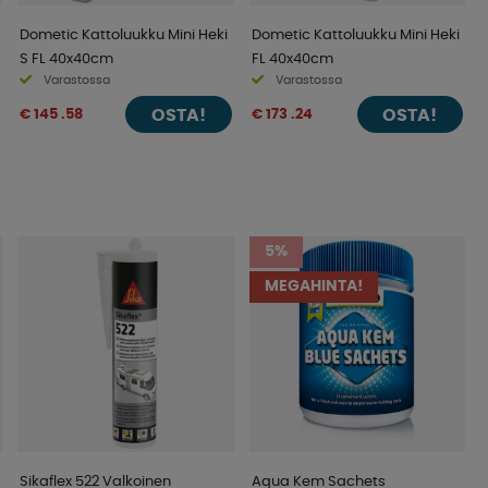
Dometic Kattoluukku Mini Heki
Dometic Kattoluukku Mini Heki
S FL 40x40cm
FL 40x40cm
Varastossa
Varastossa
OSTA!
OSTA!
€ 145 .58
€ 173 .24
5%
MEGAHINTA!
Sikaflex 522 Valkoinen
Aqua Kem Sachets