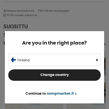
Osaava henkilökunta
30 Päivän avokauppa
Yli 50 vuoden kokemus
SUOSITTU
SAMASSA
KATEGORIASSA
Are you in the right place?
KATSO KAIKKI TUOTTEET
Finland
Change country
Continue to
campmarket.fi