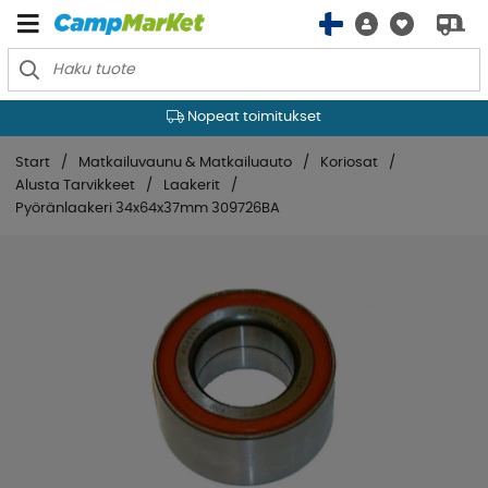
Nopeat toimitukset
Start
Matkailuvaunu & Matkailuauto
Koriosat
Alusta Tarvikkeet
Laakerit
Pyöränlaakeri 34x64x37mm 309726BA