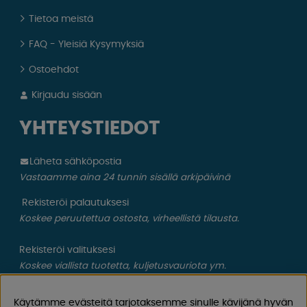
Tietoa meistä
FAQ - Yleisiä Kysymyksiä
Ostoehdot
Kirjaudu sisään
YHTEYSTIEDOT
Läheta sähköpostia
Vastaamme aina 24 tunnin sisällä arkipäivinä
Rekisteröi palautuksesi
Koskee peruutettua ostosta, virheellistä tilausta.
Rekisteröi valituksesi
Koskee viallista tuotetta, kuljetusvauriota ym.
CAMPMARKET
Käytämme evästeitä tarjotaksemme sinulle kävijänä hyvän