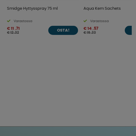
Smidge Hyttysspray 75 ml
Aqua Kem Sachets
Varastossa
Varastossa
€ 11 .71
€ 14 .57
OSTA!
O
€ 12 .32
€ 15 .33