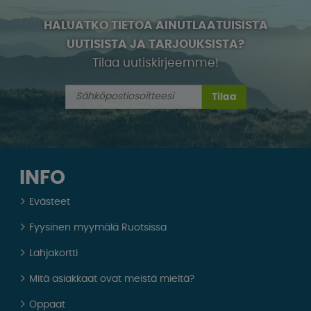
HALUATKO TIETOA AINUTLAATUISISTA
UUTISISTA JA TARJOUKSISTA?
Tilaa uutiskirjeemme!
Tilaa
INFO
Evästeet
Fyysinen myymälä Ruotsissa
Lahjakortti
Mitä asiakkaat ovat meistä mieltä?
Oppaat