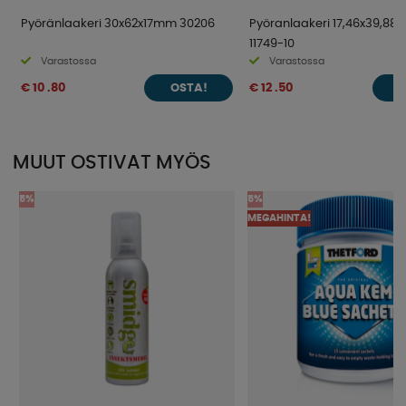
Pyöränlaakeri 30x62x17mm 30206
Pyöranlaakeri 17,46x39,88
11749-10
Varastossa
Varastossa
€ 10 .80
€ 12 .50
OSTA!
O
MUUT OSTIVAT MYÖS
5%
5%
MEGAHINTA!