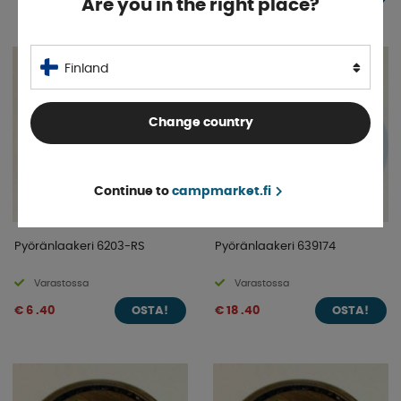
Are you in the right place?
Finland
Change country
Continue to
campmarket.fi
Pyöränlaakeri 6203-RS
Pyöränlaakeri 639174
Varastossa
Varastossa
€ 6 .40
€ 18 .40
OSTA!
OSTA!