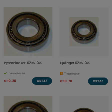
Pyöränlaakeri 6205-2RS
Hjullager 6205-2RS
Varastossa
Tilaustuote
€ 10 .20
€ 10 .70
OSTA!
OSTA!