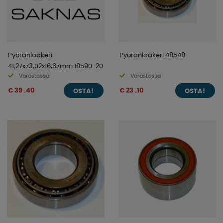
Pyöränlaakeri
Pyöränlaakeri 48548
41,27x73,02x16,67mm 18590-20
Varastossa
Varastossa
€ 39 .40
€ 23 .10
OSTA!
OSTA!