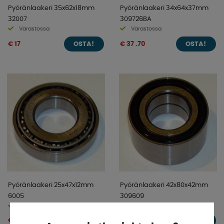
Pyöränlaakeri 35x62x18mm
Pyöränlaakeri 34x64x37mm
32007
309726BA
Varastossa
Varastossa
€ 17
€ 37 .70
OSTA!
OSTA!
Pyöränlaakeri 25x47x12mm
Pyöränlaakeri 42x80x42mm
6005
309609
Varastossa
Varastossa
€ 8 .90
€ 54 .80
OSTA!
OSTA!