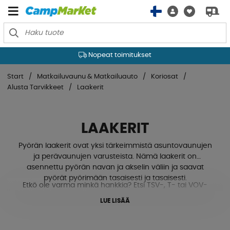
Nopeat toimitukset
Start
Matkailuvaunu & Matkailuauto
Koriosat
Alusta Tarvikkeet
Laakerit
LAAKERIT
Pyörän laakerit ovat yksi tärkeimmistä asuntovaunujen
ja perävaunujen varusteista. Nämä laakerit on
asennettu pyörän navan ja akselin väliin ja saavat
pyörät pyörimään tasaisesti ja tasaisesti.
Etkö ole varma minkä hankkia? Etsi TSV-, T- tai VOV-
numero (yleensä näkyy piirustuksessa tyyppikilvessä) ja
Pyörän laakereiden tehtävänä on tukea pyörän napaa ja
LUE LISÄÄ
saat selville mitkä jarrukengät, pyörän laakerit,
akselia, jolloin pyörä pääsee pyörimään vapaasti. Ne
iskunvaimentimet jne. tarvitset. Jos sinulla on kysyttävää,
mahdollistavat asuntovaunun tai perävaunun sujuvan
ota meihin yhteyttä, niin autamme mielellämme!