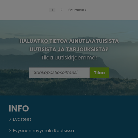
1
2
Seuraava
»
HALUATKO TIETOA AINUTLAATUISISTA
UUTISISTA JA TARJOUKSISTA?
Tilaa uutiskirjeemme!
Tilaa
INFO
Evästeet
Fyysinen myymälä Ruotsissa