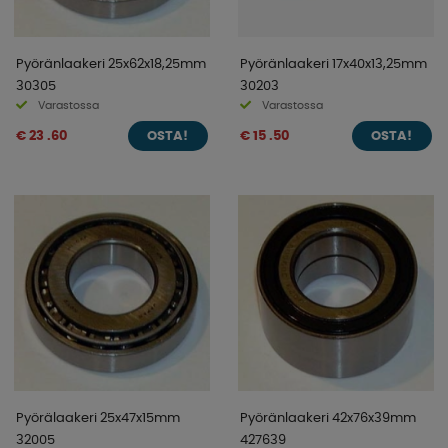
Pyöränlaakeri 25x62x18,25mm
Pyöränlaakeri 17x40x13,25mm
30305
30203
Varastossa
Varastossa
€ 23 .60
€ 15 .50
OSTA!
OSTA!
Pyörälaakeri 25x47x15mm
Pyöränlaakeri 42x76x39mm
32005
427639