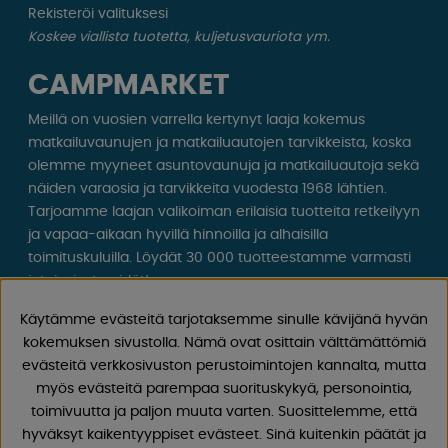
Rekisteröi valituksesi
Koskee viallista tuotetta, kuljetusvauriota ym.
CAMPMARKET
Meillä on vuosien varrella kertynyt laaja kokemus
matkailuvaunujen ja matkailuautojen tarvikkeista, koska
olemme myyneet asuntovaunuja ja matkailuautoja sekä
näiden varaosia ja tarvikkeita vuodesta 1968 lähtien.
Tarjoamme laajan valikoiman erilaisia ​​tuotteita retkeilyyn
ja vapaa-aikaan hyvillä hinnoilla ja alhaisilla
toimituskuluilla. Löydät 30 000 tuotteestamme varmasti
jotain, josta pidät!
Käytämme evästeitä tarjotaksemme sinulle kävijänä hyvän
Seuraa meitä Facebookissa ja Instagramissa saadaksesi
kokemuksen sivustolla. Nämä ovat osittain välttämättömiä
inspiraatiota, uutisia ja ainutlaatuisia tarjouksia.
evästeitä verkkosivuston perustoimintojen kannalta, mutta
Leirintäelämä alkaa meiltä!
myös evästeitä parempaa suorituskykyä, personointia,
toimivuutta ja paljon muuta varten. Suosittelemme, että
hyväksyt kaikentyyppiset evästeet. Sinä kuitenkin päätät ja