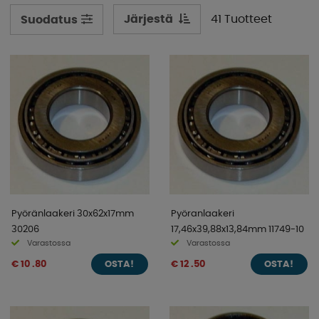
rullauksen ja vähentävät kitkaa pyörän navan ja akselin
välillä. Tämä on välttämätöntä turvallisen ja vakaan
Järjestä
41 Tuotteet
Suodatus
matkan kannalta.
Pyörän laakereiden käyttöikä vaihtelee kuormituksen ja
käytön mukaan. Siksi on tärkeää huoltaa niitä
säännöllisesti ja vaihtaa ne, kun niissä näkyy kulumisen
tai vaurion merkkejä. Jos pyörän laakereita ei huolleta
kunnolla, se voi johtaa vakaviin vaurioihin
asuntovaunussa tai perävaunussa, kuten renkaiden
epätasainen kuluminen, huojuminen tai pahimmassa
tapauksessa pyörän akselin rikkoutuminen.
Pyöränlaakeri 30x62x17mm
Pyöranlaakeri
30206
17,46x39,88x13,84mm 11749-10
Varastossa
Varastossa
€ 10 .80
€ 12 .50
OSTA!
OSTA!