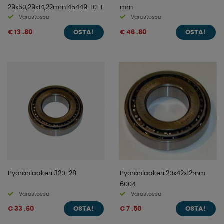
29x50,29x14,22mm 45449-10-1
mm
Varastossa
Varastossa
€ 13 .80
€ 46 .80
OSTA!
OSTA!
Pyöränlaakeri 320-28
Pyöränlaakeri 20x42x12mm
6004
Varastossa
Varastossa
€ 33 .60
€ 7 .50
OSTA!
OSTA!