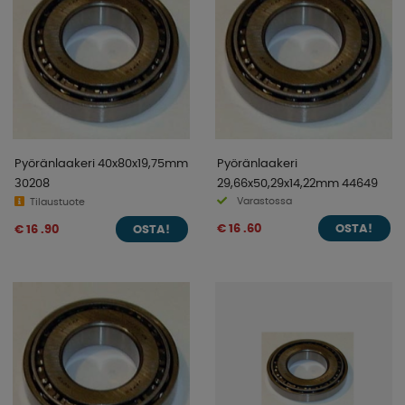
Pyöränlaakeri 40x80x19,75mm
Pyöränlaakeri
30208
29,66x50,29x14,22mm 44649
Varastossa
Tilaustuote
€ 16 .60
€ 16 .90
OSTA!
OSTA!