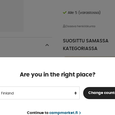
Alle 5 (varastossa)
Osaava henkilökunta
SUOSITTU SAMASSA
KATEGORIASSA
Are you in the right place?
Change count
Finland
Continue to
campmarket.fi
Pyöränlaakeri 30x62x17mm