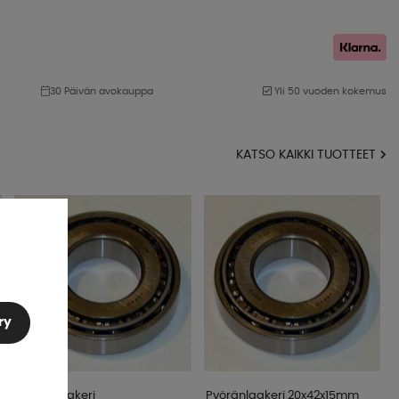
30 Päivän avokauppa
Yli 50 vuoden kokemus
KATSO KAIKKI TUOTTEET
ry
Pyöranlaakeri
Pyöränlaakeri 20x42x15mm