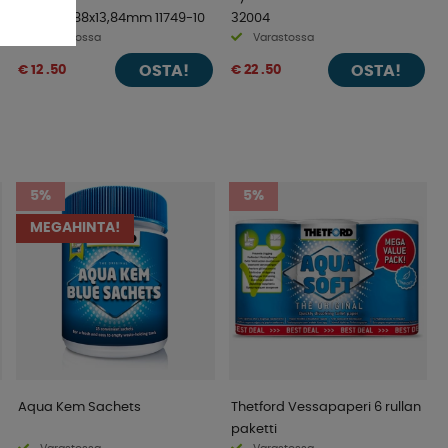
17,46x39,88x13,84mm 11749-10
32004
Varastossa
Varastossa
OSTA!
OSTA!
€ 12 .50
€ 22 .50
5%
5%
MEGAHINTA!
Aqua Kem Sachets
Thetford Vessapaperi 6 rullan
paketti