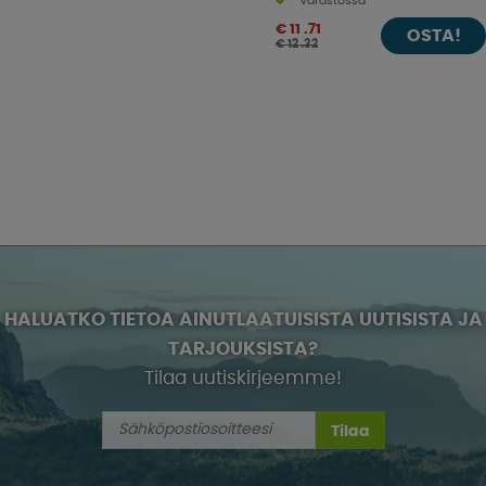
Varastossa
€ 11 .71
OSTA!
€ 12 .32
HALUATKO TIETOA AINUTLAATUISISTA UUTISISTA JA
TARJOUKSISTA?
Tilaa uutiskirjeemme!
Tilaa