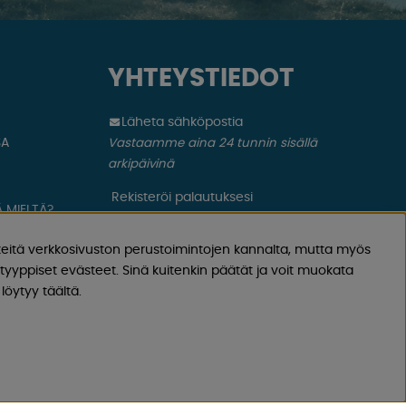
YHTEYSTIEDOT
Läheta sähköpostia
SA
Vastaamme aina 24 tunnin sisällä
arkipäivinä
Rekisteröi palautuksesi
 MIELTÄ?
Koskee peruutettua ostosta, virheellistä
tilausta.
eitä verkkosivuston perustoimintojen kannalta, mutta myös
yyppiset evästeet. Sinä kuitenkin päätät ja voit muokata
Rekisteröi valituksesi
löytyy täältä.
Koskee viallista tuotetta, kuljetusvauriota
ym.