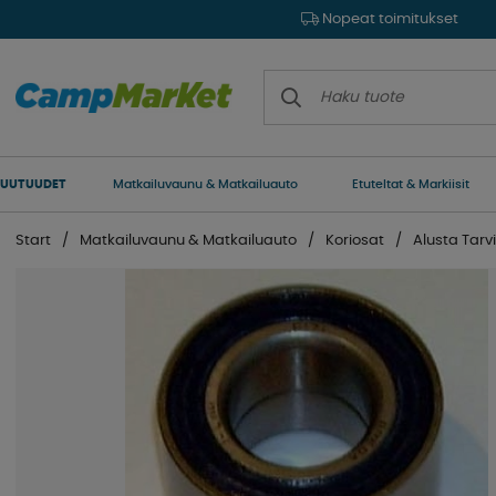
Nopeat toimitukset
UUTUUDET
Matkailuvaunu & Matkailuauto
Etuteltat & Markiisit
Start
Matkailuvaunu & Matkailuauto
Koriosat
Alusta Tarv