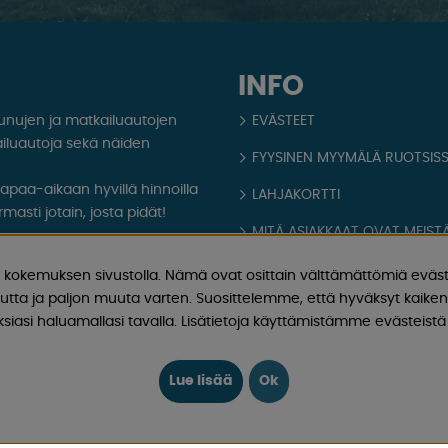
INFO
aunujen ja matkailuautojen
EVÄSTEET
iluautoja sekä näiden
FYYSINEN MYYMÄLÄ RUOTSIS
 vapaa-aikaan hyvillä hinnoilla
LAHJAKORTTI
masti jotain, josta pidät!
MITÄ ASIAKKAAT OVAT MEISTÄ
aatiota, uutisia ja
OPPAAT
kokemuksen sivustolla. Nämä ovat osittain välttämättömiä eväst
utta ja paljon muuta varten. Suosittelemme, että hyväksyt kaikent
TIETOA MEISTÄ
iasi haluamallasi tavalla. Lisätietoja käyttämistämme evästeistä 
FAQ - YLEISIÄ KYSYMYKSIÄ
OSTOEHDOT
Lue lisää
Ok
Kirjaudu sisään