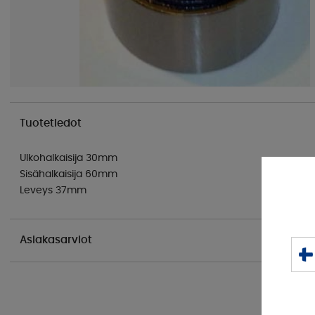
Tuotetiedot
Ulkohalkaisija 30mm
Sisähalkaisija 60mm
Leveys 37mm
Asiakasarviot