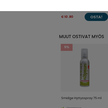
30206
Varastossa
OSTA!
€ 10 .80
MUUT OSTIVAT MYÖS
5%
Smidge Hyttysspray 75 ml