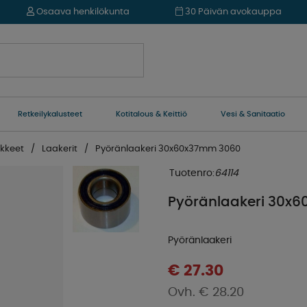
Osaava henkilökunta
30 Päivän avokauppa
Retkeilykalusteet
Kotitalous & Keittiö
Vesi & Sanitaatio
ikkeet
Laakerit
Pyöränlaakeri 30x60x37mm 3060
Tuotenro:
64114
Pyöränlaakeri 30x
Pyöränlaakeri
€ 27.30
€ 28.20