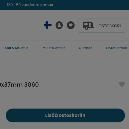
Yli 50 vuoden kokemus
OSTOSKORI
Koti & Sisustus
Muut Tuotteet
Outdoor
Löytötuotteet
60x37mm 3060
Lisää ostoskoriin