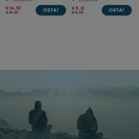
Varastossa
Varastossa
€ 14 .57
€ 5 .12
OSTA!
OSTA!
€ 15 .33
€ 5 .39