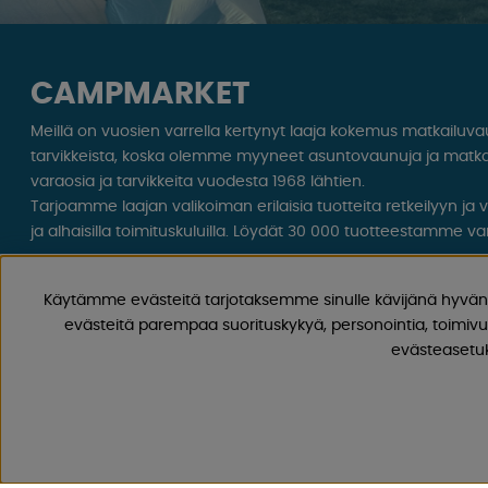
CAMPMARKET
Meillä on vuosien varrella kertynyt laaja kokemus matkailuv
tarvikkeista, koska olemme myyneet asuntovaunuja ja matka
varaosia ja tarvikkeita vuodesta 1968 lähtien.
Tarjoamme laajan valikoiman erilaisia ​​tuotteita retkeilyyn ja
ja alhaisilla toimituskuluilla. Löydät 30 000 tuotteestamme var
Seuraa meitä Facebookissa ja Instagramissa saadaksesi inspir
Käytämme evästeitä tarjotaksemme sinulle kävijänä hyvän 
ainutlaatuisia tarjouksia. Leirintäelämä alkaa meiltä!
evästeitä parempaa suorituskykyä, personointia, toimivu
evästeasetuks