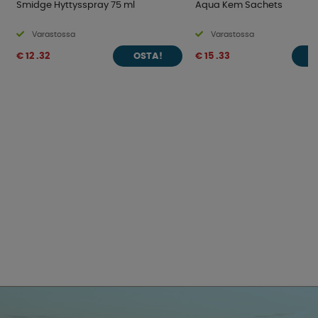
Smidge Hyttysspray 75 ml
Aqua Kem Sachets
Varastossa
Varastossa
€ 12 .32
€ 15 .33
OSTA!
O