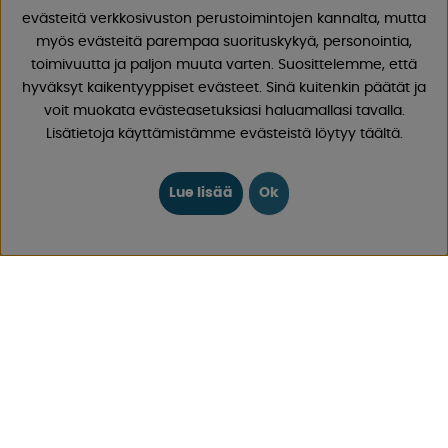
Meillä on vuosien varrella kertynyt laaja kokemus
evästeitä verkkosivuston perustoimintojen kannalta, mutta
matkailuvaunujen ja matkailuautojen tarvikkeista, koska
myös evästeitä parempaa suorituskykyä, personointia,
olemme myyneet asuntovaunuja ja matkailuautoja sekä
toimivuutta ja paljon muuta varten. Suosittelemme, että
näiden varaosia ja tarvikkeita vuodesta 1968 lähtien.
hyväksyt kaikentyyppiset evästeet. Sinä kuitenkin päätät ja
Tarjoamme laajan valikoiman erilaisia ​​tuotteita retkeilyyn
voit muokata evästeasetuksiasi haluamallasi tavalla.
ja vapaa-aikaan hyvillä hinnoilla ja alhaisilla
Lisätietoja käyttämistämme evästeistä löytyy täältä.
toimituskuluilla. Löydät 30 000 tuotteestamme varmasti
jotain, josta pidät!
Lue lisää
Ok
Seuraa meitä Facebookissa ja Instagramissa saadaksesi
inspiraatiota, uutisia ja ainutlaatuisia tarjouksia.
Leirintäelämä alkaa meiltä!