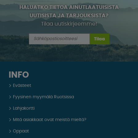
HALUATKO TIETOA AINUTLAATUISISTA
UUTISISTA JA TARJOUKSISTA?
Tilaa uutiskirjeemme!
Tilaa
INFO
Evästeet
Fyysinen myymälä Ruotsissa
Lahjakortti
Mitä asiakkaat ovat meistä mieltä?
Oppaat