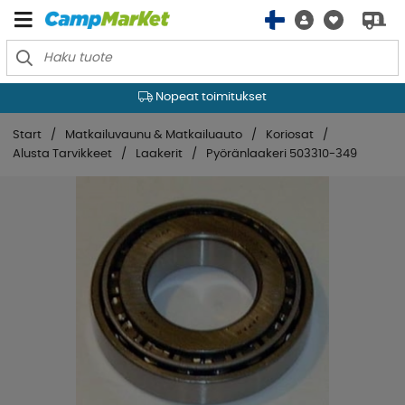
Nopeat toimitukset
Start
Matkailuvaunu & Matkailuauto
Koriosat
Alusta Tarvikkeet
Laakerit
Pyöränlaakeri 503310-349