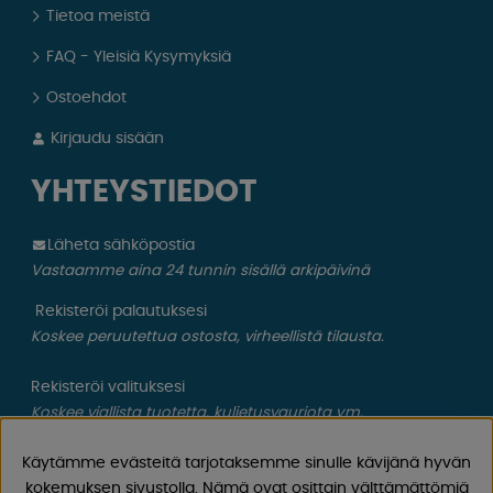
Tietoa meistä
FAQ - Yleisiä Kysymyksiä
Ostoehdot
Kirjaudu sisään
YHTEYSTIEDOT
Läheta sähköpostia
Vastaamme aina 24 tunnin sisällä arkipäivinä
Rekisteröi palautuksesi
Koskee peruutettua ostosta, virheellistä tilausta.
Rekisteröi valituksesi
Koskee viallista tuotetta, kuljetusvauriota ym.
CAMPMARKET
Käytämme evästeitä tarjotaksemme sinulle kävijänä hyvän
kokemuksen sivustolla. Nämä ovat osittain välttämättömiä