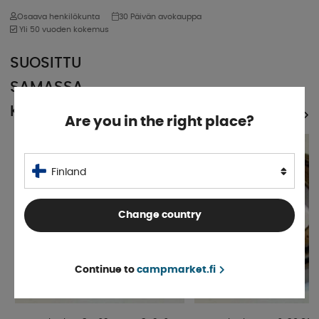
Osaava henkilökunta
30 Päivän avokauppa
Yli 50 vuoden kokemus
SUOSITTU
SAMASSA
KATEGORIASSA
KATSO KAIKKI TUOTTEET
Are you in the right place?
Finland
Change country
Continue to
campmarket.fi