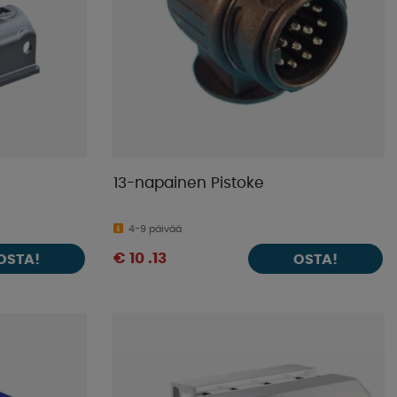
Korkein hinta
Tuotemerkki
Julkistamispäivä
13-napainen Pistoke
4-9 päivää
€ 10 .13
OSTA!
OSTA!