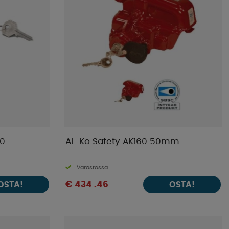
00
AL-Ko Safety AK160 50mm
Varastossa
€ 434 .46
OSTA!
OSTA!