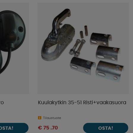
ro
Kuulakytkin 35-51 Risti+vaakasuora
Tilaustuote
€ 75 .70
OSTA!
OSTA!