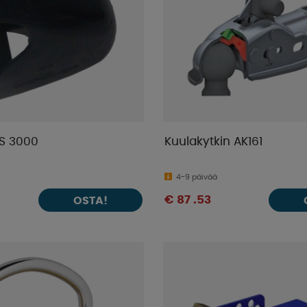
S 3000
Kuulakytkin AK161
4-9 päivää
€ 87 .53
OSTA!