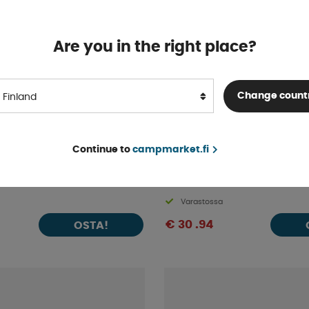
Are you in the right place?
Change count
Finland
Continue to
campmarket.fi
ulakytkin Lukko UNI200
ProPlus Kytkentälukko Ri
Varastossa
€ 30 .94
OSTA!