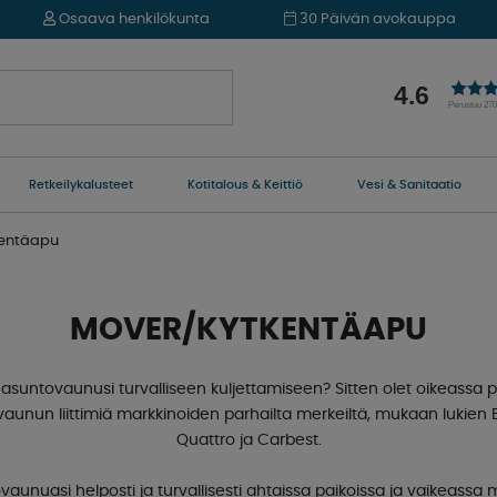
Osaava henkilökunta
30 Päivän avokauppa
4.6
Perustuu 27
Retkeilykalusteet
Kotitalous & Keittiö
Vesi & Sanitaatio
kentäapu
MOVER/KYTKENTÄAPU
ta asuntovaunusi turvalliseen kuljettamiseen? Sitten olet oikeass
ävaunun liittimiä markkinoiden parhailta merkeiltä, ​​mukaan lukie
Quattro ja Carbest.
unuasi helposti ja turvallisesti ahtaissa paikoissa ja vaikeassa m