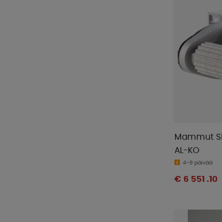
Mammut Si
AL-KO
4-9 päivää
€ 6 551 .10