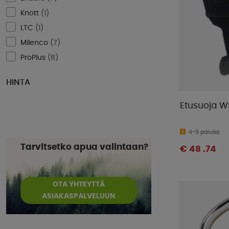
Knott
(
1
)
LTC
(
1
)
Milenco
(
7
)
ProPlus
(
8
)
HINTA
Etusuoja W
4-9 päivää
Tarvitsetko apua valintaan?
€ 48 .74
OTA YHTEYTTÄ
ASIAKASPALVELUUN