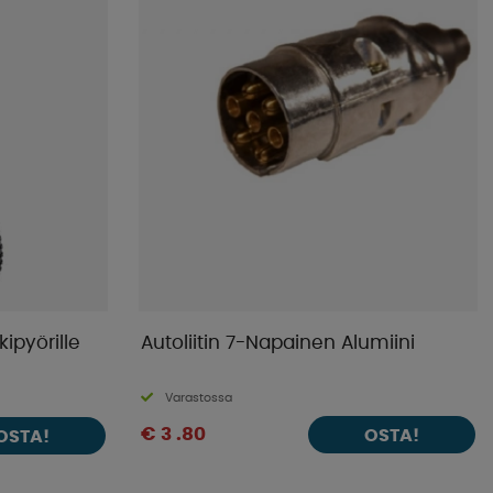
kipyörille
Autoliitin 7-Napainen Alumiini
Varastossa
€ 3 .80
OSTA!
OSTA!