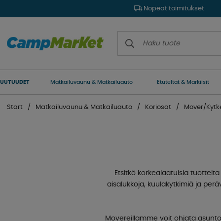
Nopeat toimitukset
UUTUUDET
Matkailuvaunu & Matkailuauto
Etuteltat & Markiisit
Start
Matkailuvaunu & Matkailuauto
Koriosat
Mover/Kyt
Etsitkö korkealaatuisia tuottei
aisalukkoja, kuulakytkimiä ja per
Movereillamme voit ohjata asuntova