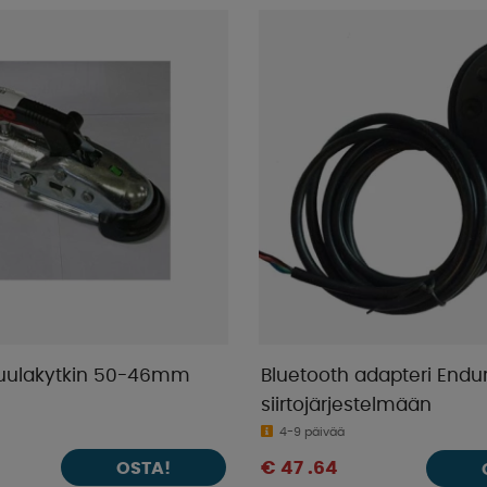
Kuulakytkin 50-46mm
Bluetooth adapteri Endu
siirtojärjestelmään
4-9 päivää
OSTA!
€ 47 .64