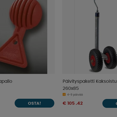
apallo
Päivityspaketti Kaksoistu
260x85
4-9 päivää
OSTA!
€ 105 .42