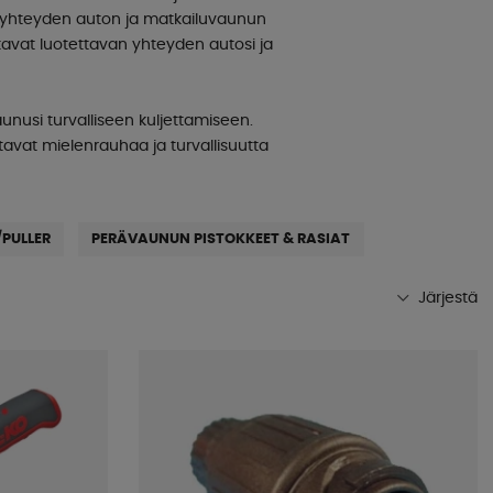
 yhteyden auton ja matkailuvaunun
avat luotettavan yhteyden autosi ja
aunusi turvalliseen kuljettamiseen.
tavat mielenrauhaa ja turvallisuutta
/PULLER
PERÄVAUNUN PISTOKKEET & RASIAT
Järjestä
Suosituimmat
Kaupan suosikit
Nimet A-Ö
Nimet Ö-A
Alin hinta