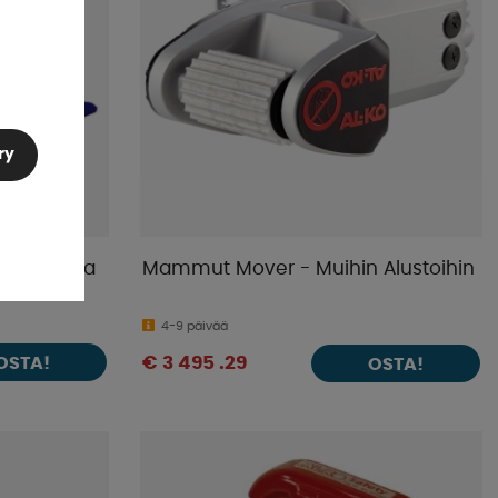
ry
ippulukolla
Mammut Mover - Muihin Alustoihin
4-9 päivää
OSTA!
€ 3 495 .29
OSTA!