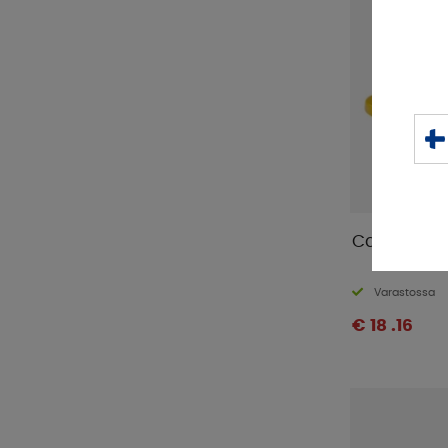
Campout Ku
Varastossa
€ 18 .16