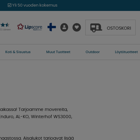
Yli 50 vuoden kokemus
OSTOSKORI
011 ääneen
Koti & Sisustus
Muut Tuotteet
Outdoor
Löytötuotteet
a paikassa! Tarjoamme movereita,
n Enduro, AL-KO, Winterhof WS3000,
aastossa. Aisalukot tarjoavat lisää