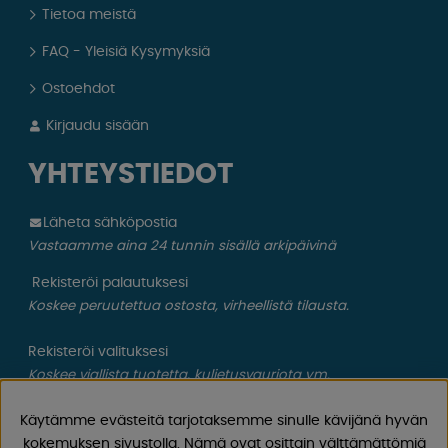
Tietoa meistä
FAQ - Yleisiä Kysymyksiä
Ostoehdot
Kirjaudu sisään
YHTEYSTIEDOT
Läheta sähköpostia
Vastaamme aina 24 tunnin sisällä arkipäivinä
Rekisteröi palautuksesi
Koskee peruutettua ostosta, virheellistä tilausta.
Rekisteröi valituksesi
Koskee viallista tuotetta, kuljetusvauriota ym.
CAMPMARKET
Käytämme evästeitä tarjotaksemme sinulle kävijänä hyvän
kokemuksen sivustolla. Nämä ovat osittain välttämättömiä