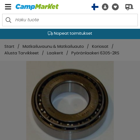
Nopeat toimitukset
Start
Matkailuvaunu & Matkailuauto
Koriosat
Alusta Tarvikkeet
Laakerit
Pyöränlaakeri 6305-2RS