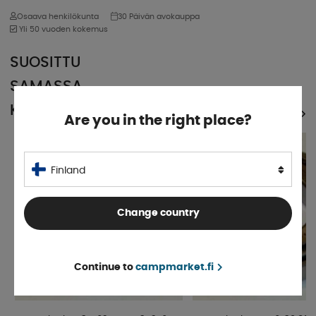
Osaava henkilökunta
30 Päivän avokauppa
Yli 50 vuoden kokemus
SUOSITTU
SAMASSA
KATEGORIASSA
KATSO KAIKKI TUOTTEET
Are you in the right place?
Finland
Change country
Continue to
campmarket.fi