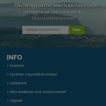
HALUATKO TIETOA AINUTLAATUISISTA
UUTISISTA JA TARJOUKSISTA?
Tilaa uutiskirjeemme!
Tilaa
INFO
Evästeet
Fyysinen myymälä Ruotsissa
Lahjakortti
Mitä asiakkaat ovat meistä mieltä?
Oppaat