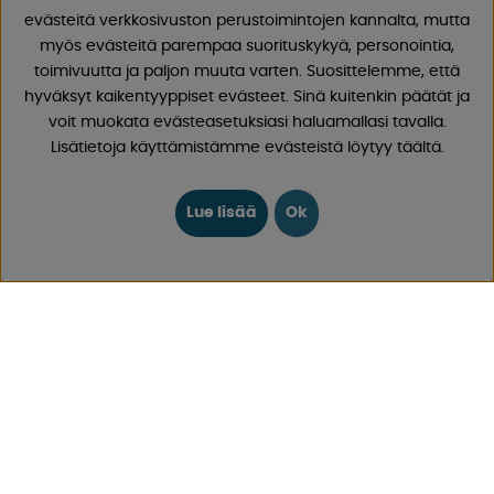
Meillä on vuosien varrella kertynyt laaja kokemus
evästeitä verkkosivuston perustoimintojen kannalta, mutta
matkailuvaunujen ja matkailuautojen tarvikkeista, koska
myös evästeitä parempaa suorituskykyä, personointia,
olemme myyneet asuntovaunuja ja matkailuautoja sekä
toimivuutta ja paljon muuta varten. Suosittelemme, että
näiden varaosia ja tarvikkeita vuodesta 1968 lähtien.
hyväksyt kaikentyyppiset evästeet. Sinä kuitenkin päätät ja
Tarjoamme laajan valikoiman erilaisia ​​tuotteita retkeilyyn
voit muokata evästeasetuksiasi haluamallasi tavalla.
ja vapaa-aikaan hyvillä hinnoilla ja alhaisilla
Lisätietoja käyttämistämme evästeistä löytyy täältä.
toimituskuluilla. Löydät 30 000 tuotteestamme varmasti
jotain, josta pidät!
Lue lisää
Ok
Seuraa meitä Facebookissa ja Instagramissa saadaksesi
inspiraatiota, uutisia ja ainutlaatuisia tarjouksia.
Leirintäelämä alkaa meiltä!