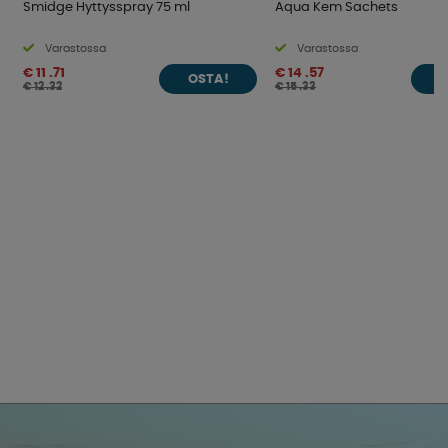
Smidge Hyttysspray 75 ml
Aqua Kem Sachets
Varastossa
Varastossa
€ 11 .71
€ 14 .57
OSTA!
O
€ 12 .32
€ 15 .33