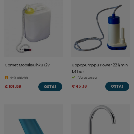
Comet Mobiilisuihku 12V
Uppopumppu Power 22 l/min
1,4 bar
Varastossa
4-9 päivää
€ 45 .18
€ 101 .59
OSTA!
OSTA!