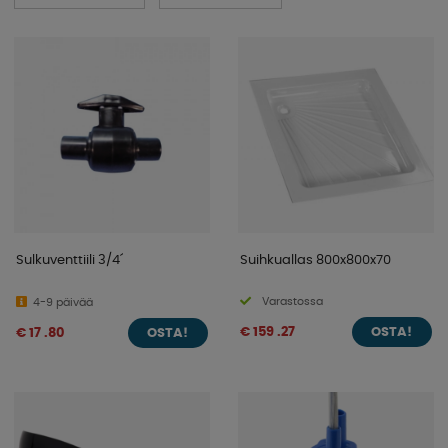
230V ja sen mukana tuleva vedenpaine. Täällä olemme
erityisesti keränneet upeita tuotteita, jotka sopivat
ajoneuvoosi. Katso alla olevista kategorioistamme!
Sulkuventtiili 3/4´
Suihkuallas 800x800x70
Varastossa
4-9 päivää
€ 159 .27
€ 17 .80
OSTA!
OSTA!