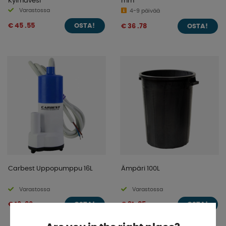
Kylmävesi
mm
Varastossa
4-9 päivää
€ 45 .55
€ 36 .78
OSTA!
OSTA!
Carbest Uppopumppu 16L
Ämpäri 100L
Varastossa
Varastossa
€ 16 .06
€ 31 .85
OSTA!
OSTA!