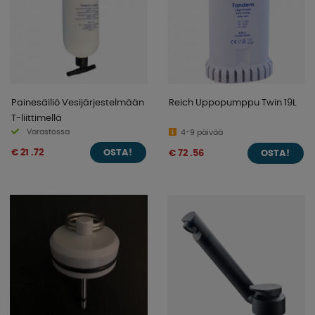
Painesäiliö Vesijärjestelmään
Reich Uppopumppu Twin 19L
T-liittimellä
Varastossa
4-9 päivää
€ 21 .72
€ 72 .56
OSTA!
OSTA!