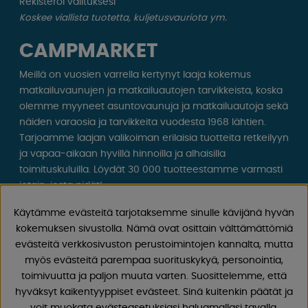
Rekisteröi valituksesi
Koskee viallista tuotetta, kuljetusvauriota ym.
CAMPMARKET
Meillä on vuosien varrella kertynyt laaja kokemus
matkailuvaunujen ja matkailuautojen tarvikkeista, koska
olemme myyneet asuntovaunuja ja matkailuautoja sekä
näiden varaosia ja tarvikkeita vuodesta 1968 lähtien.
Tarjoamme laajan valikoiman erilaisia ​​tuotteita retkeilyyn
ja vapaa-aikaan hyvillä hinnoilla ja alhaisilla
toimituskuluilla. Löydät 30 000 tuotteestamme varmasti
jotain, josta pidät!
Käytämme evästeitä tarjotaksemme sinulle kävijänä hyvän
Seuraa meitä Facebookissa ja Instagramissa saadaksesi
kokemuksen sivustolla. Nämä ovat osittain välttämättömiä
inspiraatiota, uutisia ja ainutlaatuisia tarjouksia.
evästeitä verkkosivuston perustoimintojen kannalta, mutta
Leirintäelämä alkaa meiltä!
myös evästeitä parempaa suorituskykyä, personointia,
toimivuutta ja paljon muuta varten. Suosittelemme, että
hyväksyt kaikentyyppiset evästeet. Sinä kuitenkin päätät ja