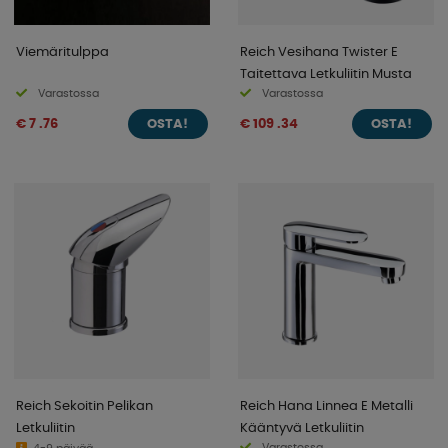
Viemäritulppa
Reich Vesihana Twister E
Taitettava Letkuliitin Musta
Varastossa
Varastossa
€ 7 .76
€ 109 .34
OSTA!
OSTA!
Reich Sekoitin Pelikan
Reich Hana Linnea E Metalli
Letkuliitin
Kääntyvä Letkuliitin
Varastossa