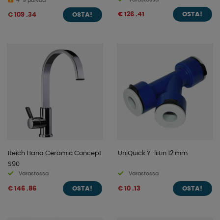
4-9 päivää
€ 126 .41
€ 109 .34
OSTA!
OSTA!
Reich Hana Ceramic Concept
UniQuick Y-liitin 12 mm
S90
Varastossa
Varastossa
€ 146 .86
€ 10 .13
OSTA!
OSTA!