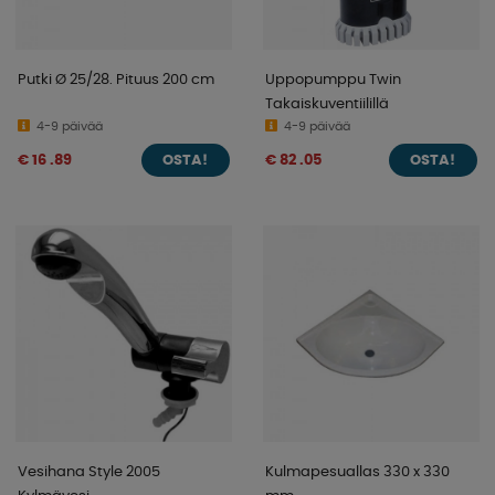
Putki Ø 25/28. Pituus 200 cm
Uppopumppu Twin
Takaiskuventiilillä
4-9 päivää
4-9 päivää
€ 16 .89
€ 82 .05
OSTA!
OSTA!
Vesihana Style 2005
Kulmapesuallas 330 x 330