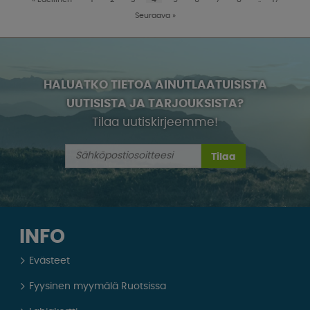
Seuraava
»
HALUATKO TIETOA AINUTLAATUISISTA
UUTISISTA JA TARJOUKSISTA?
Tilaa uutiskirjeemme!
Tilaa
INFO
Evästeet
Fyysinen myymälä Ruotsissa