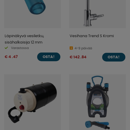
Läpinäkyvä vesiletku,
Vesihana Trend S Kromi
sisähalkaisija 12 mm
Varastossa
4-9 päivää
€ 4 .47
€ 142 .84
OSTA!
OSTA!