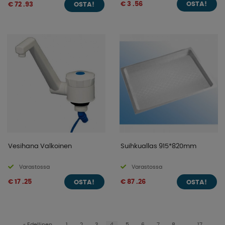
€ 3 .56
€ 72 .93
OSTA!
OSTA!
Vesihana Valkoinen
Suihkuallas 915*820mm
Varastossa
Varastossa
€ 17 .25
€ 87 .26
OSTA!
OSTA!
«
Edellinen
1
2
3
4
5
6
7
8
..
17