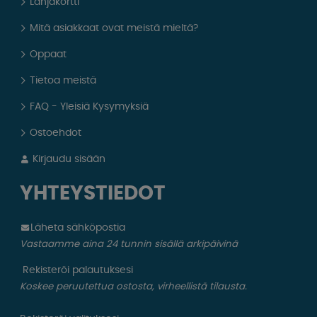
Lahjakortti
Mitä asiakkaat ovat meistä mieltä?
Oppaat
Tietoa meistä
FAQ - Yleisiä Kysymyksiä
Ostoehdot
Kirjaudu sisään
YHTEYSTIEDOT
Läheta sähköpostia
Vastaamme aina 24 tunnin sisällä arkipäivinä
Rekisteröi palautuksesi
Koskee peruutettua ostosta, virheellistä tilausta.