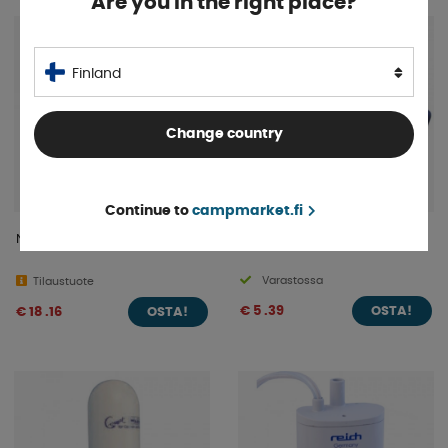
Are you in the right place?
Finland
Change country
Continue to
campmarket.fi
Novo Vesihana Musta/Kromi
90° Kulma Viemäriin Ø 28mm
Varastossa
Tilaustuote
€ 5 .39
€ 18 .16
OSTA!
OSTA!