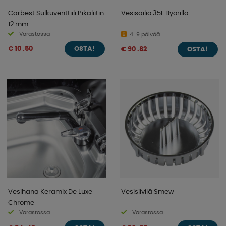
Carbest Sulkuventtiili Pikaliitin
Vesisäiliö 35L Byörillä
12 mm
Varastossa
4-9 päivää
€ 10 .50
€ 90 .82
OSTA!
OSTA!
Vesihana Keramix De Luxe
Vesisiivilä Smew
Chrome
Varastossa
Varastossa