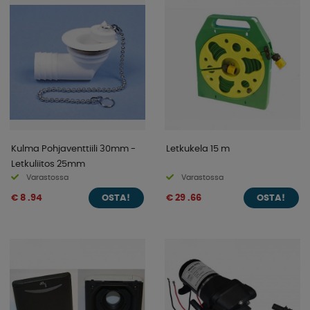
Kulma Pohjaventtiili 30mm -
Letkukela 15 m
Letkuliitos 25mm
Varastossa
Varastossa
€ 8 .94
€ 29 .66
OSTA!
OSTA!