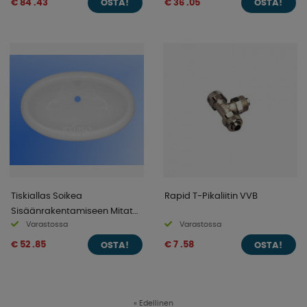
€ 84 .43
€ 36 .05
OSTA!
OSTA!
Tiskiallas Soikea
Rapid T-Pikaliitin VVB
Sisäänrakentamiseen Mitat
Varastossa
Varastossa
38x21 cm
€ 52 .85
€ 7 .58
OSTA!
OSTA!
«
Edellinen