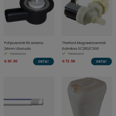
Pohjaventtiili 90 astetta.
Thetford Magneettiventtiili
24mm Ulostuolo
Kulmikas SC260/C500
Varastossa
Varastossa
€ 20 .90
€ 72 .56
OSTA!
OSTA!