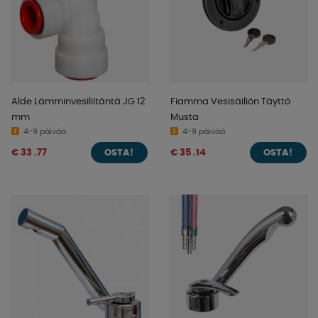
Alde Lämminvesiliitäntä JG 12
Fiamma Vesisäiliön Täyttö
mm
Musta
4-9 päivää
4-9 päivää
€ 33 .77
€ 35 .14
OSTA!
OSTA!