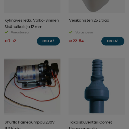
Kylmävesiletku Valko-Sininen
Vesikanisteri 25 Litraa
Sisähalkaisija 12 mm
Varastossa
Varastossa
€ 7 .12
€ 22 .54
OSTA!
OSTA!
Shurflo Painepumppu 230V
Takaiskuventtiili Comet
11,3 l/min
Uppopumpulle