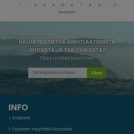
1
..
2
3
4
5
6
7
8
9
..
17
Seuraava
»
HALUATKO TIETOA AINUTLAATUISISTA
UUTISISTA JA TARJOUKSISTA?
Tilaa uutiskirjeemme!
Tilaa
INFO
Evästeet
Fyysinen myymälä Ruotsissa