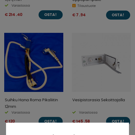
Varastossa
Tilaustuote
€ 214 .40
€ 7 .94
OSTA!
OSTA!
Suihku Hana Roma Pikaliitin
Vesipistorasia Sekoittajalla
12mm
Varastossa
Varastossa
€ 120
€ 145 .58
OSTA!
OSTA!