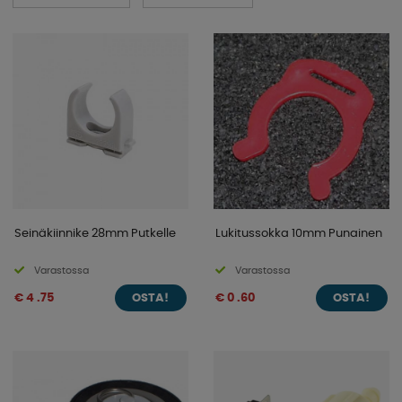
230V ja sen mukana tuleva vedenpaine. Täällä olemme
erityisesti keränneet upeita tuotteita, jotka sopivat
ajoneuvoosi. Katso alla olevista kategorioistamme!
Seinäkiinnike 28mm Putkelle
Lukitussokka 10mm Punainen
Varastossa
Varastossa
€ 4 .75
€ 0 .60
OSTA!
OSTA!