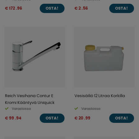
€ 172 .96
€ 2 .56
OSTA!
OSTA!
Reich Vesihana Contur E
Vesisäiliö 12 Litraa Korkilla
Kromi Kääntyvä Uniquick
Varastossa
Varastossa
€ 99 .94
€ 20 .99
OSTA!
OSTA!