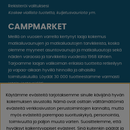
Rekisteröi valituksesi
Koskee viallista tuotetta, kuljetusvauriota ym.
CAMPMARKET
Meillä on vuosien varrella kertynyt laaja kokemus
matkailuvaunujen ja matkailuautojen tarvikkeista, koska
olemme myyneet asuntovaunuja ja matkailuautoja sekä
näiden varaosia ja tarvikkeita vuodesta 1968 lähtien.
Tarjoamme laajan valikoiman erilaisia ​​tuotteita retkeilyyn
ja vapaa-aikaan hyvillä hinnoilla ja alhaisilla
toimituskuluilla. Löydät 30 000 tuotteestamme varmasti
jotain, josta pidät!
Käytämme evästeitä tarjotaksemme sinulle kävijänä hyvän
Seuraa meitä Facebookissa ja Instagramissa saadaksesi
kokemuksen sivustolla. Nämä ovat osittain välttämättömiä
inspiraatiota, uutisia ja ainutlaatuisia tarjouksia.
evästeitä verkkosivuston perustoimintojen kannalta, mutta
Leirintäelämä alkaa meiltä!
myös evästeitä parempaa suorituskykyä, personointia,
toimivuutta ja paljon muuta varten. Suosittelemme, että
hyväksyt kaikentyyppiset evästeet. Sinä kuitenkin päätät ja