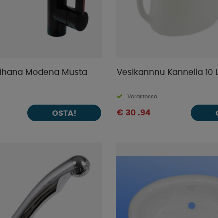
ihana Modena Musta
Vesikannnu Kannella 10 
Varastossa
€ 30 .94
OSTA!