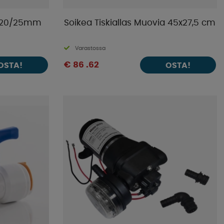
li 20/25mm
Soikea Tiskiallas Muovia 45x27,5 cm
Varastossa
€ 86 .62
OSTA!
OSTA!