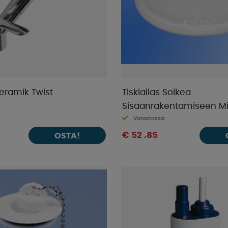
eramik Twist
Tiskiallas Soikea
Sisäänrakentamiseen Mi
Varastossa
cm
€ 52 .85
OSTA!