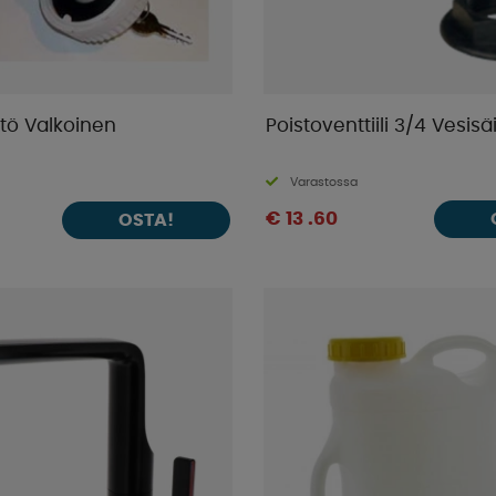
tö Valkoinen
Poistoventtiili 3/4 Vesisä
Varastossa
€ 13 .60
OSTA!