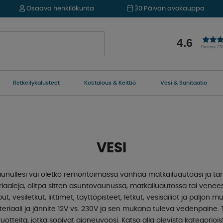
Osaava henkilökunta
30 Päivän avokauppa
4.6
Perustuu 27
Retkeilykalusteet
Kotitalous & Keittiö
Vesi & Sanitaatio
VESI
unullesi vai oletko remontoimassa vanhaa matkailuautoasi ja tarv
aaleja, olitpa sitten asuntovaunussa, matkailuautossa tai vene
vesiletkut, liittimet, täyttöpisteet, letkut, vesisäiliöt ja paljon
teriaali ja jännite 12V vs. 230V ja sen mukana tuleva vedenpaine.
tuotteita, jotka sopivat ajoneuvoosi. Katso alla olevista kategorio