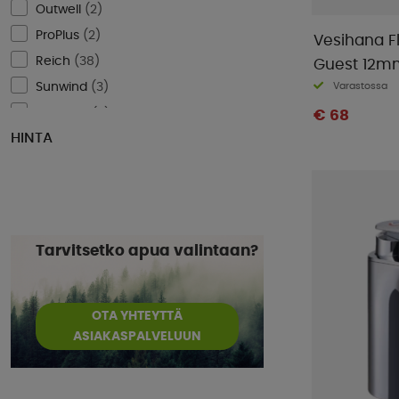
Outwell
(
2
)
ProPlus
(
2
)
Vesihana F
Reich
(
38
)
Guest 12mm 
Varastossa
Sunwind
(
3
)
Thetford
(
3
)
€ 68
HINTA
TORRBOLLEN
(
1
)
Tarvitsetko apua valintaan?
OTA YHTEYTTÄ
ASIAKASPALVELUUN