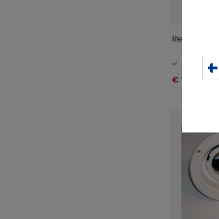
Reich Vesih
Varastossa
€ 112 .17