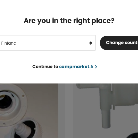
Are you in the right place?
ana Vector S Letkuliitin
Carbest Sulkuventtiili Pika
mm
Varastossa
Change count
Finland
€ 10 .50
OSTA!
Continue to
campmarket.fi