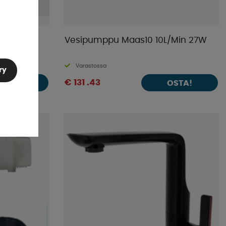
liitin 12
Vesipumppu Maas10 10L/Min 27W
Varastossa
ry
€ 131 .43
OSTA!
OSTA!