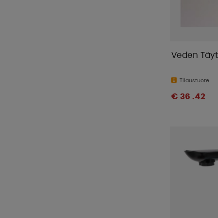
Veden Täyt
Tilaustuote
€ 36 .42