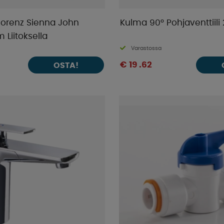
lorenz Sienna John
Kulma 90° Pohjaventtii
Liitoksella
Varastossa
€ 19 .62
OSTA!