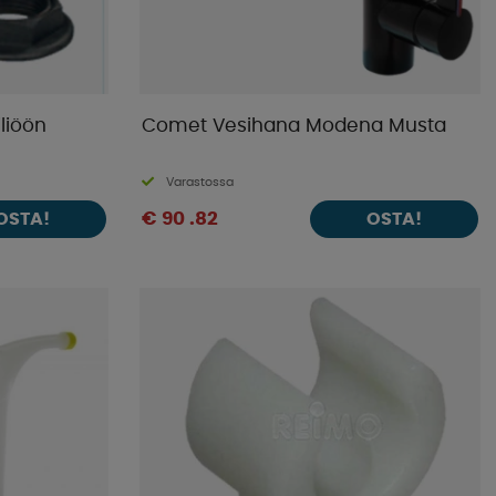
iliöön
Comet Vesihana Modena Musta
Varastossa
€ 90 .82
OSTA!
OSTA!