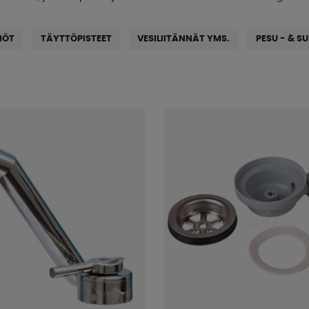
IÖT
TÄYTTÖPISTEET
VESILIITÄNNÄT YMS.
PESU - & S