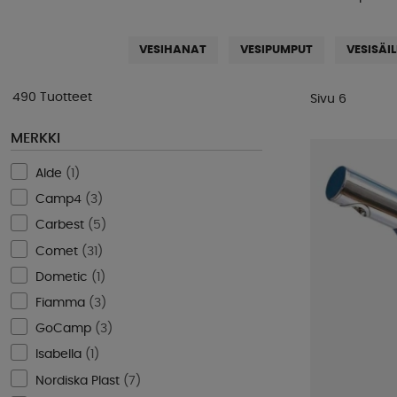
VESIHANAT
VESIPUMPUT
VESISÄIL
490 Tuotteet
Sivu 6
MERKKI
Alde
(
1
)
Camp4
(
3
)
Carbest
(
5
)
Comet
(
31
)
Dometic
(
1
)
Fiamma
(
3
)
GoCamp
(
3
)
Isabella
(
1
)
Nordiska Plast
(
7
)