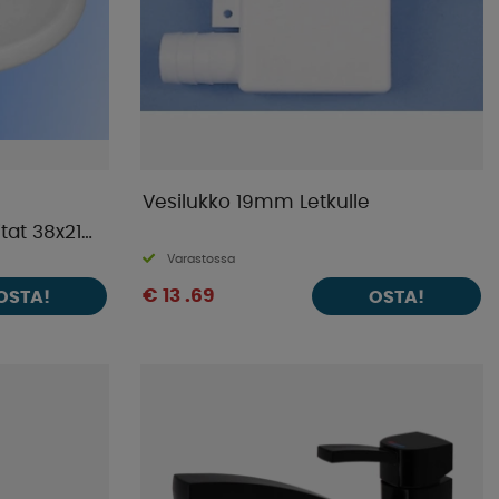
Vesilukko 19mm Letkulle
tat 38x21
Varastossa
€ 13 .69
OSTA!
OSTA!