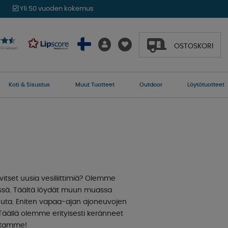
Yli 50 vuoden kokemus
OSTOSKORI
014 ääneen
Koti & Sisustus
Muut Tuotteet
Outdoor
Löytötuotteet
itset uusia vesiliittimiä? Olemme
essä. Täältä löydät muun muassa
 muuta. Eniten vapaa-ajan ajoneuvojen
 Täällä olemme erityisesti keränneet
istamme!