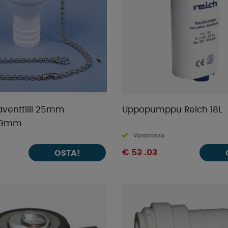
aventtiili 25mm
Uppopumppu Reich 18L
 19mm
Varastossa
€ 53 .03
OSTA!