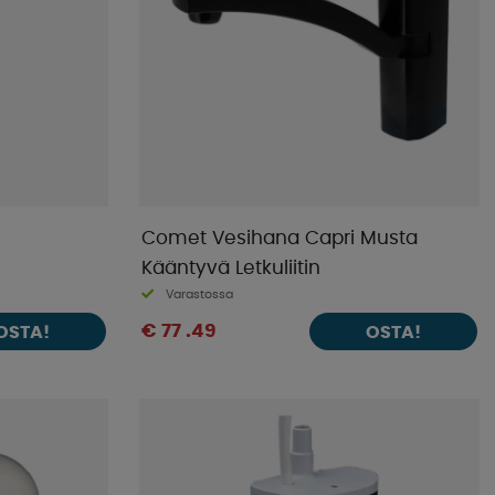
Comet Vesihana Capri Musta
Kääntyvä Letkuliitin
Varastossa
€ 77 .49
OSTA!
OSTA!