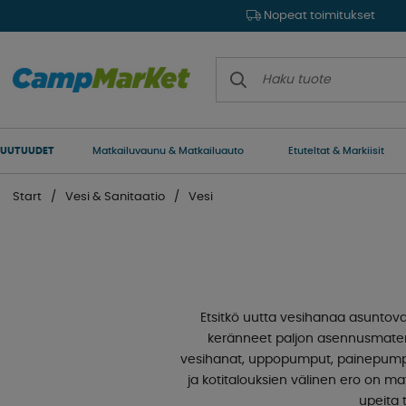
Nopeat toimitukset
UUTUUDET
Matkailuvaunu & Matkailuauto
Etuteltat & Markiisit
Start
Vesi & Sanitaatio
Vesi
Etsitkö uutta vesihanaa asuntova
keränneet paljon asennusmateri
vesihanat, uppopumput, painepumput, 
ja kotitalouksien välinen ero on ma
upeita 