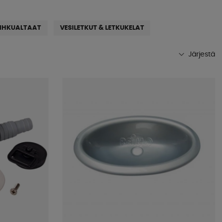
UIHKUALTAAT
VESILETKUT & LETKUKELAT
Järjestä
Suosituimmat
Kaupan suosikit
Nimet A-Ö
Nimet Ö-A
Alin hinta
Korkein hinta
Tuotemerkki
Julkistamispäivä