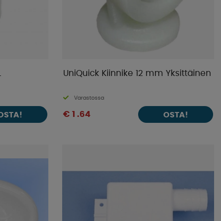
L
UniQuick Kiinnike 12 mm Yksittäinen
Varastossa
€ 1 .64
OSTA!
OSTA!